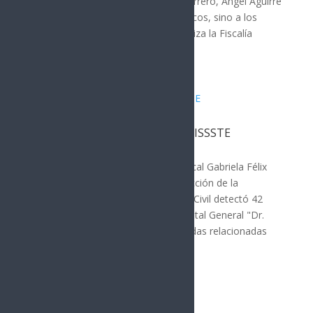
detención del exgobernador de Guerrero, Ángel Aguirre
Rivero, no obedece a motivos políticos, sino a los
avances de la investigación que realiza la Fiscalía
General de la...
Solicitan cierre del Hospital del ISSSTE
Hermosillo
Hermosillo, Sonora.- La diputada local Gabriela Félix
dio a conocer que un acta de inspección de la
Coordinación Estatal de Protección Civil detectó 42
observaciones de riesgo en el Hospital General "Dr.
Fernando Ocaranza" del ISSSTE, todas relacionadas
con fallas en...
« Entradas más antiguas