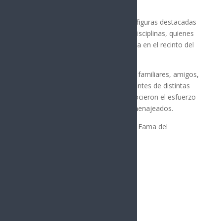
manifestó Aguayo García.
Durante la ceremonia se recordó a figuras destacadas
que han dejado huella en distintas disciplinas, quienes
ahora cuentan con su placa instalada en el recinto del
deporte hermosillense.
El evento contó con la presencia de familiares, amigos,
autoridades deportivas y representantes de distintas
ligas y asociaciones, quienes reconocieron el esfuerzo
y la historia de cada uno de los homenajeados.
Personas bienvenidas al Salón de la Fama del
Deportista Hermosillense:
– René Morera Huerta
– Dr. Gabriel Muñoz Milhe
– Alfonso de la Fuente Contreras
– Miguel Ángel Tapia Grijalva
– Arturo Pelayo León
– Jesús Armando Quijada Bórquez