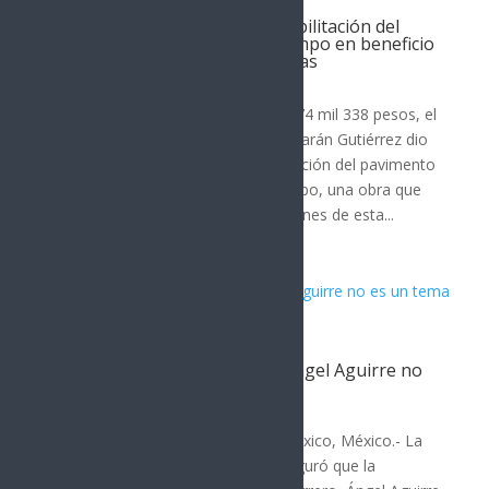
Arranca Toño Astiazarán rehabilitación del
bulevar Agustín Gómez del Campo en beneficio
de hermosillenses de 22 colonias
Hermosillo
Con una inversión de 51 millones 774 mil 338 pesos, el
presidente municipal Antonio Astiazarán Gutiérrez dio
el banderazo de inicio a la rehabilitación del pavimento
del bulevar Agustín Gómez del Campo, una obra que
mejorará la movilidad y las condiciones de esta...
Sheinbaum: La detención de Ángel Aguirre no
es un tema político
Hermosillo
Por: Arath Landavazo Ciudad de México, México.- La
presidenta Claudia Sheinbaum, aseguró que la