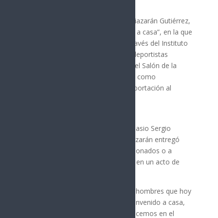
El presidente municipal, Antonio Astiazarán Gutiérrez,
encabezó la ceremonia “Bienvenido a casa”, en la que
el Ayuntamiento de Hermosillo, a través del Instituto
del Deporte, rindió homenaje a 17 deportistas
entronizados que ahora estarán en el Salón de la
Fama del Deportista Hermosillense, como
reconocimiento a su trayectoria y aportación al
deporte local.
El evento se llevó a cabo en el Gimnasio Sergio
Maldonado Cota, donde Toño Astiazarán entregó
placas conmemorativas a los galardonados o a
familiares de quienes ya fallecieron, en un acto de
gratitud y respeto por su legado.
“Yo celebro que estos 17 mujeres y hombres que hoy
se incorporan en este programa Bienvenido a casa,
que es la segunda edición que ya hacemos en el