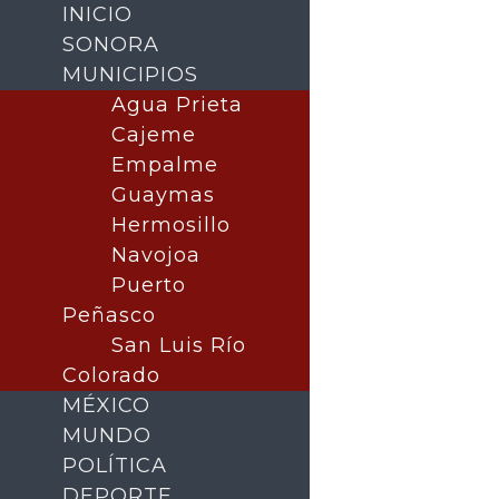
INICIO
SONORA
MUNICIPIOS
Agua Prieta
Cajeme
Empalme
Guaymas
Hermosillo
Navojoa
Puerto
Buscar
Peñasco
San Luis Río
Colorado
MÉXICO
MUNDO
POLÍTICA
DEPORTE