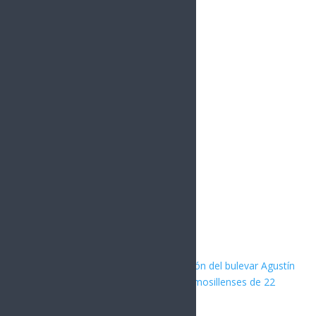
980
Followers
YouTube
0
Followers
Instagram
1.5k
Followers
Artículos Relacionados