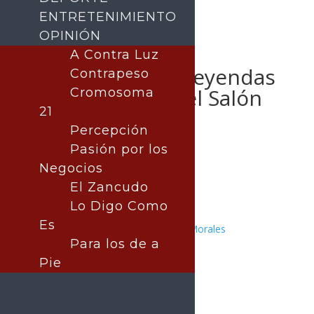
ENTRETENIMIENTO
OPINIÓN
Reconoce Toño
A Contra Luz
Astiazarán a 17 leyendas
Contrapeso
del deporte en el Salón
Cromosoma
21
de la Fama del
Percepción
Deportista
Pasión por los
Hermosillense
Negocios
El Zancudo
Lo Digo Como
Es
Publicado por:
Juan Antonio Pérez Morales
Para los de a
Hermosillo
29 octubre, 2025
Pie