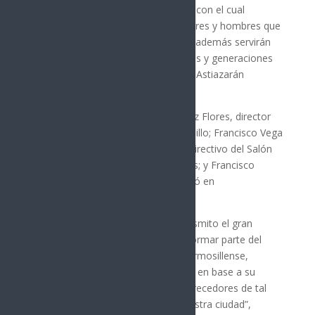
Instituto de Deporte de Hermosillo, con el cual
podamos encontrar a muchas mujeres y hombres que
nos han llenado de gloria, pero que además servirán
para inspirar a generaciones actuales y generaciones
futuras de nuestra ciudad”, expresó Astiazarán
Gutiérrez.
Estuvo acompañado por Rafael Cruz Flores, director
del Instituto del Deporte de Hermosillo; Francisco Vega
González, presidente del Consejo Directivo del Salón
de la Fama; la regidora Dulce Robles; y Francisco
Abraham Aguayo García, quien habló en
representación de los entronizados.
“A las nuevas generaciones les transmito el gran
orgullo que significa trascender al formar parte del
Salón de la Fama del Deportista Hermosillense,
esperando que muchos de ustedes, en base a su
esfuerzo y dedicación se hagan merecedores de tal
distinción, viva el deporte y viva nuestra ciudad”,