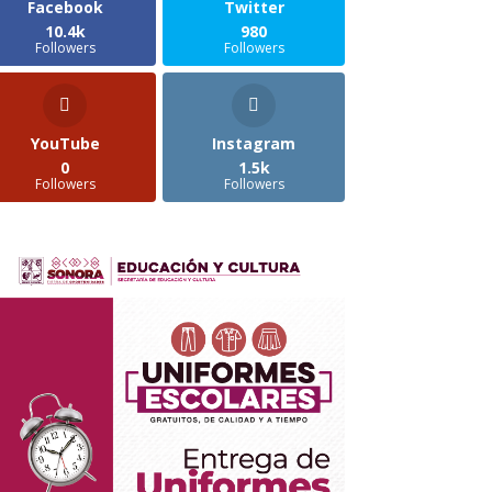
Facebook
Twitter
10.4k
980
Followers
Followers
YouTube
Instagram
0
1.5k
Followers
Followers