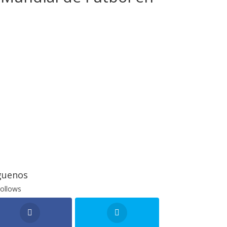
guenos
ollows