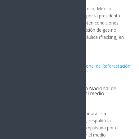
Por: Arath Landavazo Ciudad de México, México.-
Grupo de especialistas convocados por la presidenta
Claudia Sheinbaum, aprobó que existen condiciones
para desarrollar proyectos de extracción de gas no
convencional mediante fractura hidráulica (fracking) en
México....
Lorenia Valles respalda Jornada Nacional de
Reforestación y llama a cuidar el medio
ambiente
Hermosillo
Por: Arath Landavazo Hermosillo, Sonora.- La
aspirante con licencia Lorenia Valles, respaldó la
Jornada Nacional de Reforestación impulsada por el
Gobierno de México y invitó a cuidar el medio