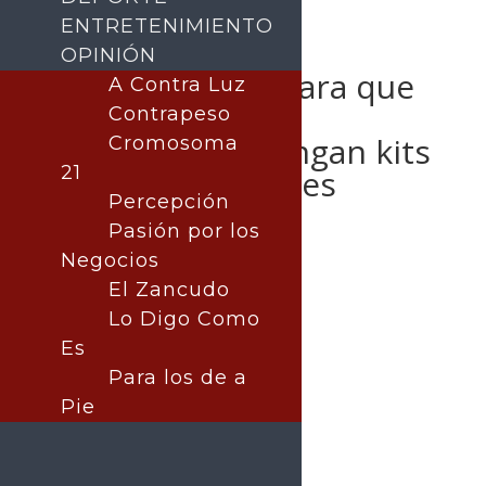
ENTRETENIMIENTO
OPINIÓN
Quedan 4 días para que
A Contra Luz
hermosillenses
Contrapeso
cumplidos obtengan kits
Cromosoma
21
de paneles solares
Percepción
gratuitos
Pasión por los
Negocios
El Zancudo
Lo Digo Como
Publicado por:
La nota central
Hermosillo
Es
|
Nota Principal
15 septiembre, 2023
Para los de a
Pie