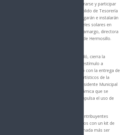
Quedan sólo cuatro días para registrarse y participar
en el programa Hermosillense Cumplido de Tesorería
Municipal, mediante el cual se entregarán e instalarán
de manera gratuita diez kits de paneles solares en
viviendas informó Yazmina Anaya Camargo, directora
de Ingresos de Tesorería Municipal de Hermosillo.
El próximo 19 de septiembre, recordó, cierra la
convocatoria de este programa de estímulo a
hermosillenses cumplidos, que inició con la entrega de
entradas a conciertos y a eventos artísticos de la
ciudad, y que en esta ocasión el Presidente Municipal
Antonio Astiazarán decidió esta dinámica que se
refleja en ahorros a las familias e impulsa el uso de
energías limpias.
“Estaremos seleccionando a diez contribuyentes
cumplidos para que sean beneficiados con un kit de
paneles solares. Los requisitos son nada más ser