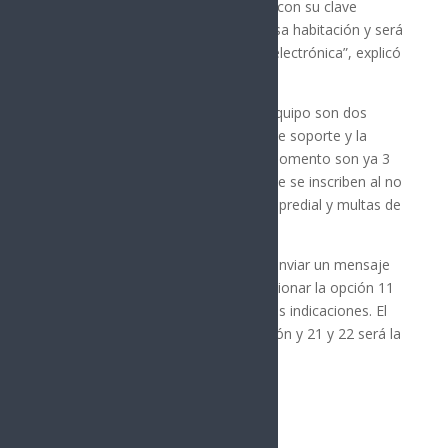
contribuyente cumplido, se registra con su clave
catastral, nada más es dirigido a casa habitación y será
una selección aleatoria de manera electrónica”, explicó
Anaya Camargo.
Precisó que las características del equipo son dos
módulos, el inversor, la estructura de soporte y la
instalación totalmente gratuita; al momento son ya 3
mil 656 ciudadanas y ciudadanos que se inscriben al no
contar con adeudos en el impuesto predial y multas de
tránsito.
Para registrarse y participar deben enviar un mensaje
de WhatsApp al 6623474870, seleccionar la opción 11
“Hermosillense cumplido” y seguir las indicaciones. El
día 20 de septiembre será la selección y 21 y 22 será la
entrega de paneles.
Síguenos