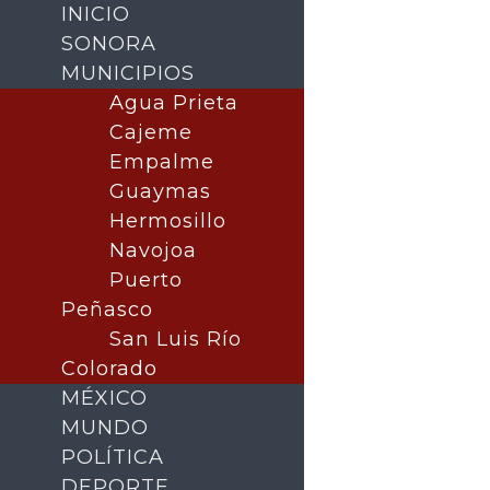
INICIO
SONORA
MUNICIPIOS
Agua Prieta
Cajeme
Empalme
Guaymas
Hermosillo
Navojoa
Puerto
Buscar
Peñasco
San Luis Río
Colorado
MÉXICO
MUNDO
POLÍTICA
DEPORTE