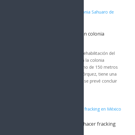
Artículos Relacionados
Rehabilitan colector sanitario en colonia
Sahuaro de Hermosillo
Hermosillo
Agua de Hermosillo lleva a cabo la rehabilitación del
colector sanitario de 36 pulgadas en la colonia
Sahuaro. La obra, que cubre un tramo de 150 metros
lineales en la calle Juan de Dios Bojórquez, tiene una
inversión de 10 millones de pesos y se prevé concluir
en...
Se aprueban condiciones para hacer fracking
en México
Hermosillo