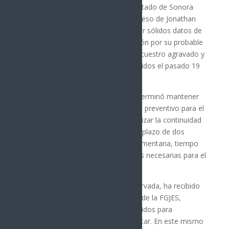
La Fiscalía General de Justicia del Estado de Sonora
(FGJES) obtuvo la vinculación a proceso de Jonathan
Asael “N”, de 16 años, tras presentar sólidos datos de
prueba que sustentaron la imputación por su probable
responsabilidad en los delitos de secuestro agravado y
asociación delictuosa, hechos ocurridos el pasado 19
de noviembre en Hermosillo.
El Juez Penal para Adolescentes determinó mantener
la medida cautelar de internamiento preventivo para el
imputado, con el objetivo de garantizar la continuidad
del proceso judicial, y estableció un plazo de dos
meses para la investigación complementaria, tiempo
en el que se realizarán las diligencias necesarias para el
esclarecimiento total de los hechos.
La víctima, cuya identidad está reservada, ha recibido
atención integral y apoyo por parte de la FGJES,
conforme a los protocolos establecidos para
garantizar sus derechos y su bienestar. En este mismo