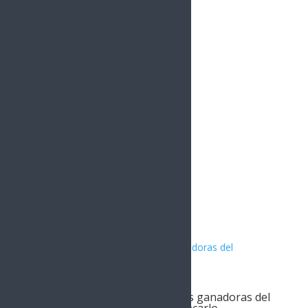
YouTube
0
Followers
Instagram
1.5k
Followers
Artículos Relacionados
Entrega Toño Astiazarán obras ganadoras del