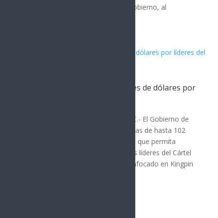
totalmente distinta a la del actual gobierno, al
considerar que la...
EE.UU. ofrece hasta 102 millones de dólares por
líderes del CJNG
Hermosillo
Por: Máximo Pérez Washington, D.C.- El Gobierno de
Estados Unidos anunció recompensas de hasta 102
millones de dólares por información que permita
localizar y arrestar a ocho presuntos líderes del Cártel
Jalisco Nueva Generación (CJNG). Enfocado en Kingpin
Strategy,...