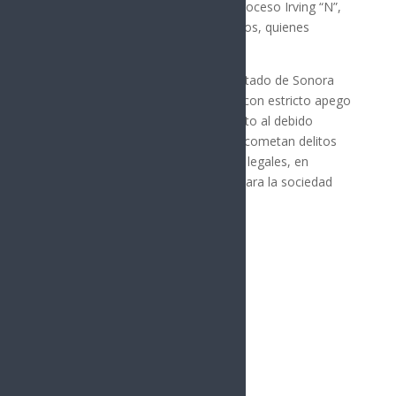
caso, también están vinculados a proceso Irving “N”,
de 16 años, y Melanie “N”, de 28 años, quienes
enfrentan las mismas acusaciones.
La Fiscalía General de Justicia del Estado de Sonora
reafirma su compromiso de actuar con estricto apego
a la legalidad, garantizando el respeto al debido
proceso y asegurando que quienes cometan delitos
graves enfrenten las consecuencias legales, en
beneficio de la seguridad y justicia para la sociedad
sonorense.
Síguenos
Follows
Facebook
10.4k
Followers
Twitter
980
Followers