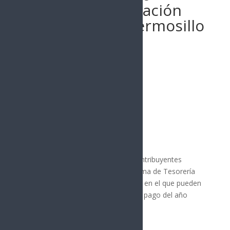
agravado y asociación
delictuosa en Hermosillo
Publicado por:
La nota central
Hermosillo
|
Nota Principal
23 diciembre, 2024
Quedan pocos días para que los contribuyentes
cumplidos se registren en el programa de Tesorería
Municipal “Tu predial pagado 2025”, en el que pueden
ser seleccionados para ahorrarse el pago del año
2025.