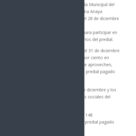
La directora de Ingresos de Tesorería Municipal del
Ayuntamiento de Hermosillo, Yazmina Anaya
Camargo, explicó que tienen hasta el 28 de diciembre
para registrarse en la página
www.cumplidos.hermosillo.gob.mx para participar en
una selección aleatoria de beneficiarios del predial.
Anaya Camargo recordó que hasta el 31 de diciembre
están vigentes descuentos del 100 por ciento en
recargos y multa de predial, para que aprovechen,
paguen y se puedan registrar en “Tu predial pagado
2025”.
Precisó la selección será el día 31 de diciembre y los
ganadores se publicarán en las redes sociales del
Gobierno de Hermosillo.
Comentó que el año pasado fueron 148
contribuyentes seleccionados en su predial pagado
con una bolsa de 300 mil pesos.