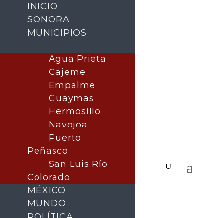
INICIO
SONORA
MUNICIPIOS
Agua Prieta
Cajeme
Empalme
Guaymas
Hermosillo
Navojoa
Puerto
Peñasco
San Luis Río
Colorado
MÉXICO
MUNDO
POLÍTICA