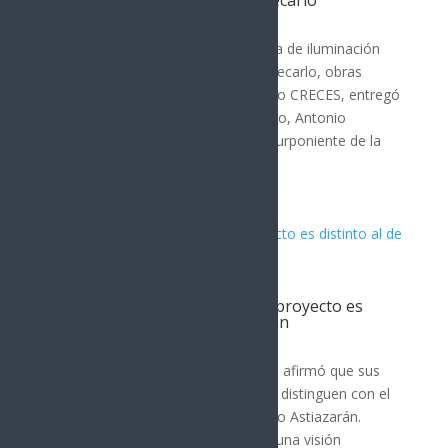
presupuesto CRECES en Montecarlo
Hermosillo
La cancha polifuncional y un sistema de iluminación
LED ubicados en el Deportivo Montecarlo, obras
ganadoras en el pasado presupuesto CRECES, entregó
el presidente municipal de Hermosillo, Antonio
Astiazarán Gutiérrez a vecinos del Surponiente de la
ciudad. Toño...
Lorenia Valles asegura que su proyecto es
distinto al de Antonio Astiazarán
Hermosillo
Por: Arath Landavazo Lorenia Valles afirmó que sus
resultados y su proyecto son lo que distinguen con el
actual alcalde de Hermosillo, Antonio Astiazarán.
Señaló que su proyecto representa una visión