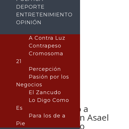
DEPORTE
ENTRETENIMIENTO
OPINIÓN
Buscar
A Contra Luz
Contrapeso
Cromosoma
21
Percepción
Pasión por los
Negocios
El Zancudo
Lo Digo Como
Queda vinculado a
Es
proceso Jonathan Asael
Para los de a
“N” por secuestro
Pie