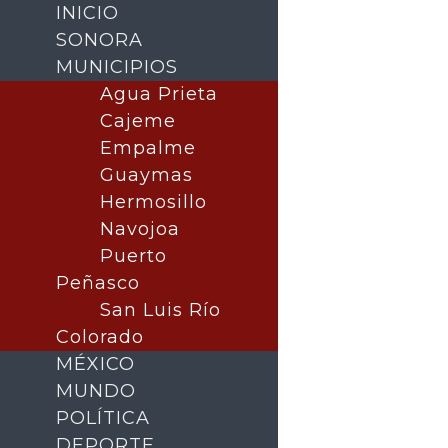
INICIO
SONORA
MUNICIPIOS
Agua Prieta
Cajeme
Empalme
Guaymas
Hermosillo
Navojoa
Puerto
Buscar
Peñasco
San Luis Río
Colorado
MÉXICO
MUNDO
POLÍTICA
DEPORTE