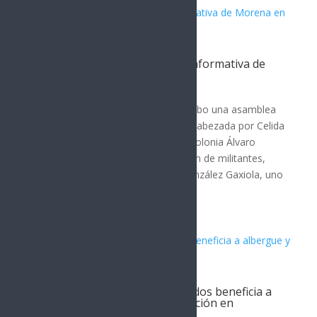
Celida López lidera asamblea informativa de
Morena en Sonora
POLÍTICA
En Hermosillo, Sonora, se llevó a cabo una asamblea
informativa del partido Morena, encabezada por Celida
López. La reunión tuvo lugar en la colonia Álvaro
Obregón y contó con la participación de militantes,
simpatizantes y vecinos. Fermín González Gaxiola, uno
de los...
Donación de aires acondicionados beneficia a
albergue y centro de rehabilitación en
Hermosillo