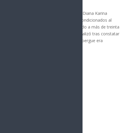
POLÍTICA
La diputada federal por Hermosillo, Diana Karina
Barreras Samaniego, donó aires acondicionados al
Albergue Madre Amable, beneficiando a más de treinta
adultos mayores. La donación se realizó tras constatar
que el equipo de refrigeración del albergue era
obsoleto y no...
« Entradas más antiguas