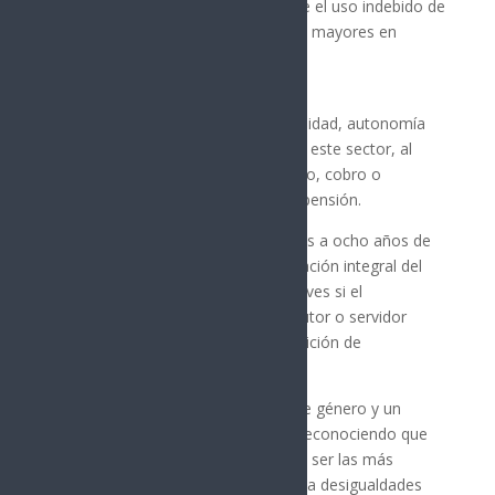
iniciativa para sancionar penalmente el uso indebido de
las tarjetas del Bienestar de adultos mayores en
Sonora.
La propuesta busca proteger la dignidad, autonomía
económica y derechos humanos de este sector, al
tipificar como delito la retención, uso, cobro o
administración no autorizada de la pensión.
La iniciativa contempla penas de tres a ocho años de
prisión, multas económicas y reparación integral del
daño. Las sanciones serían más graves si el
responsable es familiar, cuidador, tutor o servidor
público, o si se aprovecha una condición de
vulnerabilidad.
El proyecto incorpora perspectiva de género y un
enfoque de envejecimiento digno, reconociendo que
las mujeres adultas mayores suelen ser las más
afectadas por estos abusos debido a desigualdades