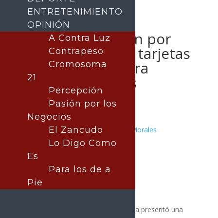
ENTRETENIMIENTO
OPINIÓN
Proponen prisión por
A Contra Luz
uso indebido de tarjetas
Contrapeso
del Bienestar para
Cromosoma
21
adultos mayores
Percepción
Pasión por los
Negocios
El Zancudo
Publicado por:
Juan Antonio Pérez Morales
POLÍTICA
Lo Digo Como
5 febrero, 2026
Es
Para los de a
Pie
La diputada Alejandra López Noriega presentó una