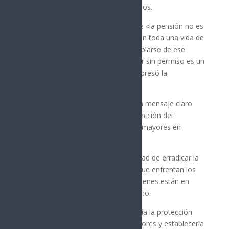
históricas y control sobre sus recursos.
Alejandra López Noriega afirmó que «la pensión no es
un regalo, es un derecho ganado con toda una vida de
trabajo. Nadie tiene derecho a apropiarse de ese
recurso. Usar la tarjeta del Bienestar sin permiso es un
abuso y debe castigarse», según expresó la
legisladora.
La reforma también busca enviar un mensaje claro
sobre el respeto a la vejez y la protección del
patrimonio de las personas adultas mayores en
Sonora.
Esta iniciativa responde a la necesidad de erradicar la
violencia patrimonial y económica que enfrentan los
adultos mayores, especialmente quienes están en
situación de dependencia o abandono.
De aprobarse, la reforma fortalecería la protección
legal para las personas adultas mayores y establecería