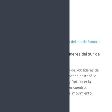
Artículos Relacionados
Javier Lamarque se reúne con líderes del sur de
Sonora
POLÍTICA
Javier Lamarque se reunió con cerca de 700 líderes del
sur de Sonora en Ciudad Obregón, donde destacó la
importancia de mantener la unidad y fortalecer la
organización desde las bases. En el encuentro,
Lamarque subrayó el crecimiento del movimiento,
afirmando que...