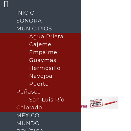
INICIO
SONORA
MUNICIPIOS
Agua Prieta
Cajeme
Empalme
Guaymas
Hermosillo
Navojoa
Buscar
Puerto
Peñasco
San Luis Río
Colorado
MÉXICO
MUNDO