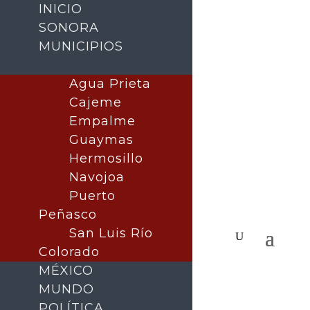
INICIO
SONORA
MUNICIPIOS
Agua Prieta
Cajeme
Empalme
Guaymas
Hermosillo
Navojoa
Puerto
Peñasco
San Luis Río
Colorado
MÉXICO
MUNDO
POLÍTICA