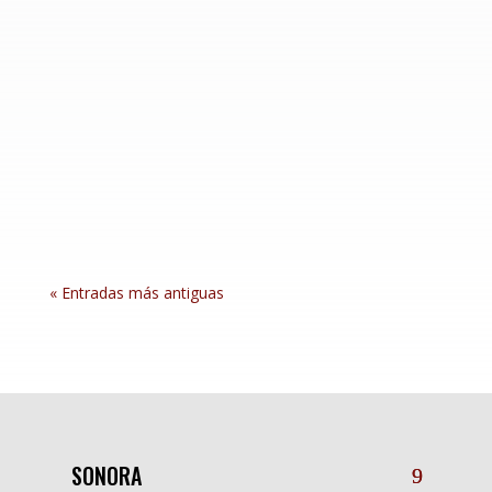
Hermosillo, Sonora; 12 de mayo de 2026.– Con
el objetivo de fortalecer la economía de la
región fronteriza y brindar certeza a las familias
sonorenses, el Gobierno de Sonora, a través de
la Secretaría del Trabajo y el Servicio Nacional
de Empleo (SNE), invita a las y...
« Entradas más antiguas
SONORA