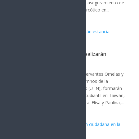
tres niveles de gobierno, lograron el aseguramiento de
superior a los 600 envoltorios de narcótico en...
Estudiantes de la UTNogales realizarán
estancia académica en Taiwán
Nogales
Elisa María Haro Verdugo, Paulina Cervantes Ornelas y
Xiara Gabriela Alcántar Dórame, alumnos de la
Universidad Tecnológica de Nogales (UTN), formarán
parte del Programa de Movilidad Estudiantil en Taiwán,
impulsado por el Gobierno de Sonora. Elisa y Paulina,...