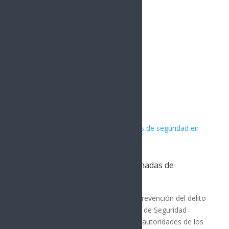
1.5k
Followers
Artículos Relacionados
PESP fortalece acciones coordinadas de
seguridad en Nogales
Nogales
Con los operativos de seguridad y prevención del delito
que ha desplegado la Policía Estatal de Seguridad
Pública (PESP) en coordinación con autoridades de los