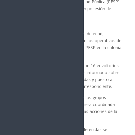
Nogales, la Policía Estatal de Seguridad Pública (PESP)
realizó la detención de un hombre en posesión de
narcótico.
Se trata de Modesto “N”, de 47 años de edad,
detenido durante el fin de semana en los operativos de
prevención y vigilancia que realizó la PESP en la colonia
5 de Mayo.
Durante la inspección se le aseguraron 16 envoltorios
con narcótico, motivo por el cual fue informado sobre
los derechos de las personas detenidas y puesto a
disposición del Ministerio Público correspondiente.
En Nogales continúa la presencia de los grupos
operativos, quienes trabajan de manera coordinada
con los tres niveles de gobierno en las acciones de la
estrategia de seguridad.
Nota: Se informa que las personas detenidas se