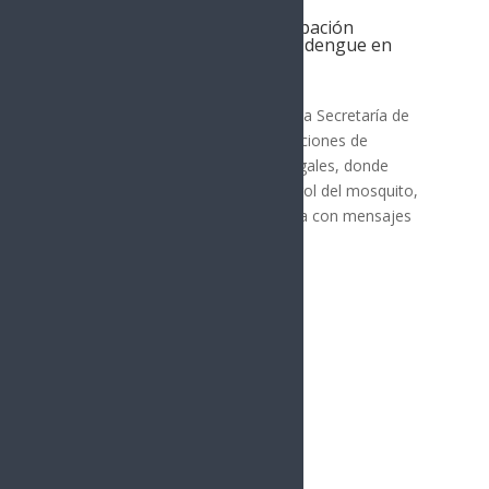
Salud Sonora destaca la participación
ciudadana en la prevención del dengue en
Nogales
Nogales
El Gobierno de Sonora, a través de la Secretaría de
Salud Pública (SSP), fortalece las acciones de
prevención contra el dengue en Nogales, donde
además de realizar labores de control del mosquito,
promueve la participación ciudadana con mensajes
que llegan a personas...
« Entradas más antiguas