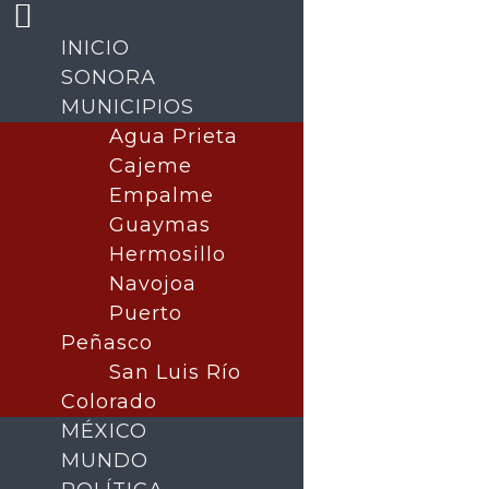
INICIO
SONORA
MUNICIPIOS
Agua Prieta
Cajeme
Empalme
Guaymas
Hermosillo
Navojoa
Buscar
Puerto
Peñasco
San Luis Río
Colorado
MÉXICO
MUNDO