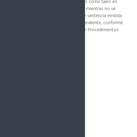
presumen inocentes y serán tratadas como tales en
todas las etapas del procedimiento, mientras no se
declare su responsabilidad mediante sentencia emitida
por el órgano jurisdiccional correspondiente, conforme
al artículo 13 del Código Nacional de Procedimientos
Penales.
Síguenos
Follows
Facebook
10.4k
Followers
Twitter
980
Followers
YouTube
0
Followers
Instagram