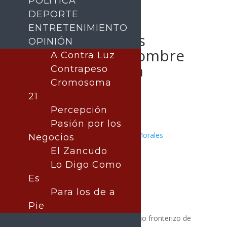
POLÍTICA
DEPORTE
ENTRETENIMIENTO
Policías Estatales
OPINIÓN
detienen a un hombre
A Contra Luz
con narcótico en
Contrapeso
Nogales
Cromosoma
21
Percepción
Pasión por los
Publicado por:
Juan Antonio Pérez Morales
Negocios
Nogales
El Zancudo
20 octubre, 2025
Lo Digo Como
Es
Para los de a
Pie
Con trabajo operativo en el municipio fronterizo de