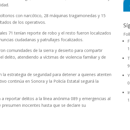
idad.
voltorios con narcótico, 28 máquinas tragamonedas y 15
tados de los operativos.
Sí
les 71 tenían reporte de robo y el resto fueron localizados
Fol
nuncias ciudadanas y patrullajes focalizados.
F
1
ron comunidades de la sierra y desierto para compartir
 delito, atendiendo a víctimas de violencia familiar y de
T
9
 la estrategia de seguridad para detener a quienes atenten
Y
ivo continúa en Sonora y la Policía Estatal seguirá la
0
I
a a reportar delitos a la línea anónima 089 y emergencias al
1
e presumen inocentes hasta que se declare su