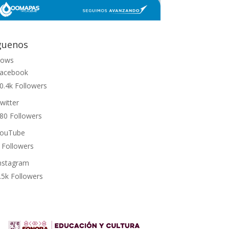
guenos
lows
acebook
0.4k
Followers
witter
80
Followers
ouTube
Followers
nstagram
.5k
Followers