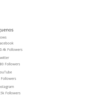
guenos
lows
acebook
0.4k
Followers
witter
80
Followers
ouTube
Followers
nstagram
.5k
Followers