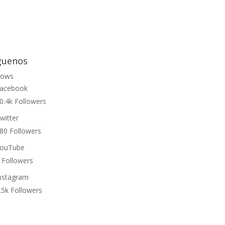
guenos
lows
acebook
0.4k
Followers
witter
80
Followers
ouTube
Followers
nstagram
.5k
Followers