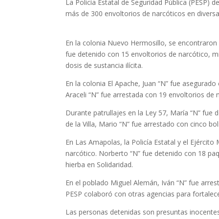
La Policía Estatal de Seguridad Pública (PESP) 
más de 300 envoltorios de narcóticos en diversa
En la colonia Nuevo Hermosillo, se encontraron 
fue detenido con 15 envoltorios de narcótico, mi
dosis de sustancia ilícita.
En la colonia El Apache, Juan “N” fue asegurado 
Araceli “N” fue arrestada con 19 envoltorios de 
Durante patrullajes en la Ley 57, María “N” fue 
de la Villa, Mario “N” fue arrestado con cinco bo
En Las Amapolas, la Policía Estatal y el Ejérci
narcótico. Norberto “N” fue detenido con 18 paqu
hierba en Solidaridad.
En el poblado Miguel Alemán, Iván “N” fue arres
PESP colaboró con otras agencias para fortalecer
Las personas detenidas son presuntas inocentes