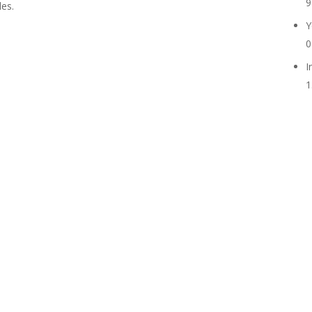
9
es.
Y
0
I
1