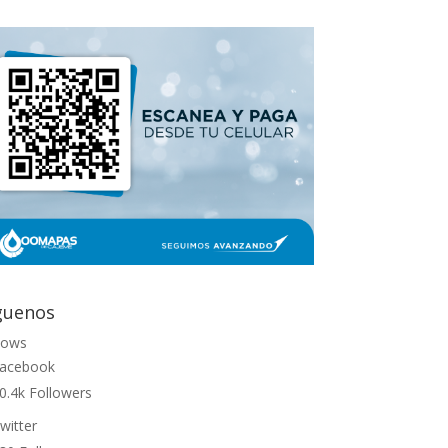
guenos
lows
acebook
0.4k
Followers
witter