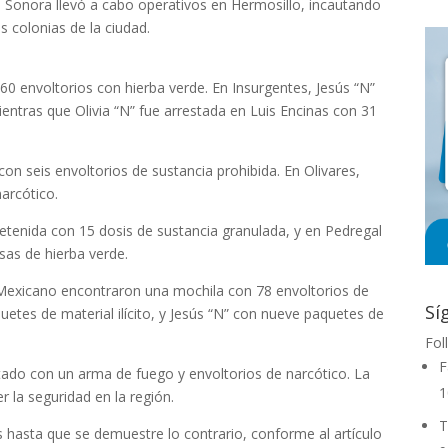
de Sonora llevó a cabo operativos en Hermosillo, incautando
s colonias de la ciudad.
60 envoltorios con hierba verde. En Insurgentes, Jesús “N”
entras que Olivia “N” fue arrestada en Luis Encinas con 31
con seis envoltorios de sustancia prohibida. En Olivares,
narcótico.
detenida con 15 dosis de sustancia granulada, y en Pedregal
lsas de hierba verde.
to Mexicano encontraron una mochila con 78 envoltorios de
Sí
etes de material ilícito, y Jesús “N” con nueve paquetes de
Fol
F
tado con un arma de fuego y envoltorios de narcótico. La
1
 la seguridad en la región.
T
 hasta que se demuestre lo contrario, conforme al artículo