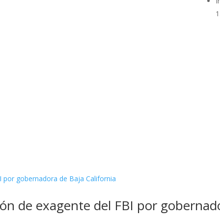
I
1
ción de exagente del FBI por gobernado