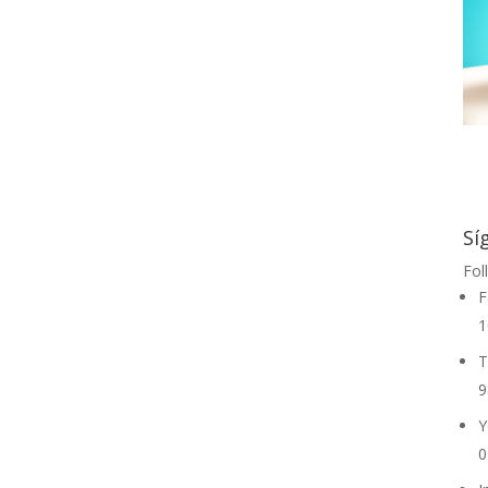
Sí
Fol
F
1
T
9
Y
0