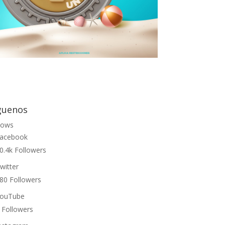
guenos
lows
acebook
0.4k
Followers
witter
80
Followers
ouTube
Followers