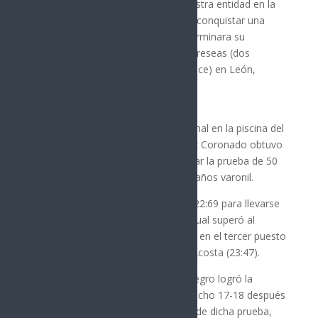
espectacular la participación de nuestra entidad en la
Olimpiada Nacional de Natación, al conquistar una
medalla de oro, para que Sonora terminara su
actuación en la piscina con cuatro preseas (dos
doradas, una de plata y una de bronce) en León,
Guanajuato.
En la última jornada de la cita nacional en la piscina del
Centro Acuático de León, Velázquez Coronado obtuvo
el metal del máximo color al dominar la prueba de 50
metros libres en la categoría 19-22 años varonil.
El sonorense marcó un registro de 22:69 para llevarse
la presea del máximo color con lo cual superó al
neolonés Andrés González (22:88) y en el tercer puesto
culminó el queretano Guibani Pina Acosta (23:47).
Por su parte la sirena Sarah Baldenegro logró la
presea de plata en los 50 metros pecho 17-18 después
de culminar en la segunda posición de dicha prueba,