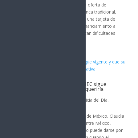
En una nueva apuesta por ampliar la oferta de
productos financieros fuera de la banca tradicional,
Stori y Farmacias Similares lanzaron una tarjeta de
crédito con la que buscan acercar financiamiento a
personas que habitualmente enfrentan dificultades
para acceder a...
Sheinbaum asegura que el T-MEC sigue
vigente y que su cancelación requeriría
aprobación legislativa
MÉXICO
,
ECONOMIA
,
MUNDO
,
Noticia del Día
,
POLÍTICA
Por: Arath Landavazo La presidenta de México, Claudia
Sheinbaum, afirmó que el Tratado entre México,
Estados Unidos y Canadá (T-MEC) no puede darse por
terminado de manera inmediata, aun cuando el