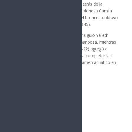
con marca de 34:21. para terminar detrás de la
campeona y ganadora del oro, la neolonesa Camila
Flores (33:40); la tercera posición y el bronce lo obtuvo
la chiapaneca Ariadna Sarmiento (34:45).
Cabe destacar que el otro oro lo consiguió Yareth
Pompa (13-14) en los 200 metros mariposa, mientras
que el mismo Alfredo Velázquez (19-22) agregó el
bronce en los 100 metros libres, para completar las
cinco preseas sonorenses en el certamen acuático en
suelo guanajuatense
Síguenos
Follows
Facebook
10.4k
Followers
Twitter
980
Followers