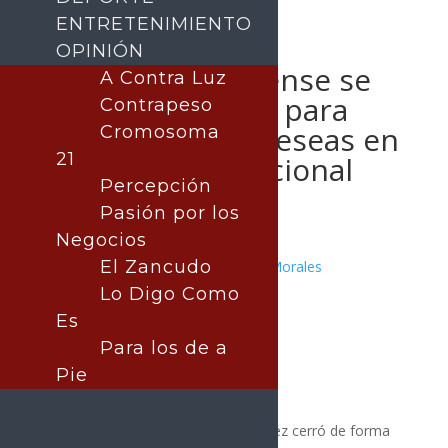
ENTRETENIMIENTO
OPINIÓN
Natación sonorense se
A Contra Luz
despide con oro para
Contrapeso
sumar cuatro preseas en
Cromosoma
21
la Olimpiada Nacional
Percepción
Pasión por los
Negocios
El Zancudo
Publicado por:
Juan Antonio Pérez Morales
ECONOMIA
Lo Digo Como
11 mayo, 2026
Es
Para los de a
Pie
El tritón sonorense Alfredo Velázquez cerró de forma