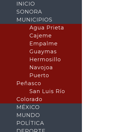
INICIO
SONORA
MUNICIPIOS
Agua Prieta
Cajeme
Empalme
Guaymas
Hermosillo
Navojoa
Puerto
Buscar
Peñasco
San Luis Río
Colorado
MÉXICO
MUNDO
POLÍTICA
DEPORTE