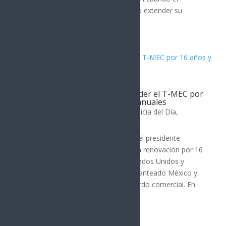
gobierno estadounidense decidió no extender su
vigencia por 16 años...
Estados Unidos descarta extender el T-MEC por
16 años y opta por revisiones anuales
MÉXICO
,
ECONOMIA
,
MUNDO
,
Noticia del Día
,
POLÍTICA
Por: Arath Landavazo El gobierno del presidente
Donald Trump decidió no aprobar la renovación por 16
años del Tratado entre México, Estados Unidos y
Canadá (T-MEC), como lo habían planteado México y
Canadá durante la revisión del acuerdo comercial. En
lugar de...