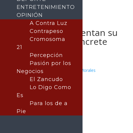
ENTRETENIMIENTO
OPINIÓN
Naranjeros de
A Contra Luz
Hermosillo presentan su
Contrapeso
nueva Jersey Concrete
Cromosoma
21
Percepción
Pasión por los
Publicado por:
Juan Antonio Pérez Morales
Negocios
DEPORTES
|
Nota Principal
El Zancudo
22 septiembre, 2025
Lo Digo Como
Es
Para los de a
Pie
Por Juan Antonio Pérez