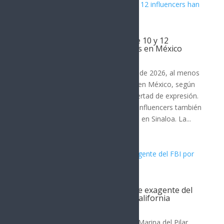
Al menos 18 periodistas y entre 10 y 12
influencers han sido asesinados en México
Noticia del Día
Desde enero de 2024 hasta agosto de 2026, al menos
18 periodistas han sido asesinados en México, según
organizaciones defensoras de la libertad de expresión.
En el mismo periodo, entre 10 y 12 influencers también
han sido ejecutados, principalmente en Sinaloa. La...
Filtración revela contratación de exagente del
FBI por gobernadora de Baja California
Nota Principal
La gobernadora de Baja California, Marina del Pilar