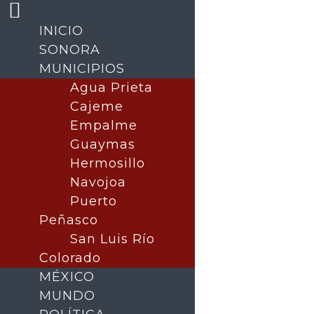
INICIO
SONORA
MUNICIPIOS
Agua Prieta
Cajeme
Empalme
Guaymas
Hermosillo
Navojoa
Buscar
Puerto
Peñasco
San Luis Río
Colorado
MÉXICO
MUNDO