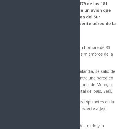
El saldo final se ha confirmado: 179 de las 181
personas que viajaban a bordo de un avión que
se estrelló este domingo en Corea del Sur
murieron. Se trata del peor accidente aéreo de la
historia del país.
Los únicos dos sobrevivientes son un hombre de 33
años y una mujer de 25 años, ambos miembros de la
tripulación.
El vuelo proveniente de Bangkok, Tailandia, se salió de
la pista de aterrizaje y se estrelló contra una pared en
el perímetro del aeropuerto internacional de Muan, a
unos 300 kilómetros al sur de la capital del país, Seúl.
En total viajaban 175 pasajeros y seis tripulantes en la
aeronave, un Boeing 737-800 perteneciente a Jeju
Airlines.
«El avión está casi completamente destruido y la