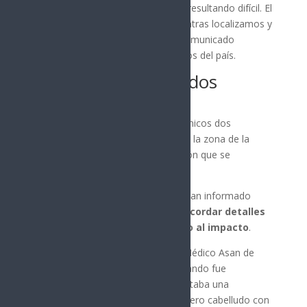
identificación de los fallecidos está resultando difícil. El
proceso está tomando tiempo mientras localizamos y
recuperamos los restos», dijo un comunicado
publicado por el cuerpo de bomberos del país.
Qué se sabe de los dos
sobrevivientes
Según pudo constatar la BBC, los únicos dos
sobrevivientes estaban sentados en la zona de la
salida de emergencia trasera, sección que se
desprendió durante la colisión.
Los equipos médicos y de rescate han informado
que
ninguno de los dos puede recordar detalles
específicos del accidente debido al impacto
.
La mujer fue trasladada al Centro Médico Asan de
Seúl. Según las mismas fuentes, cuando fue
encontrada por primera vez, presentaba una
laceración en el lado derecho del cuero cabelludo con