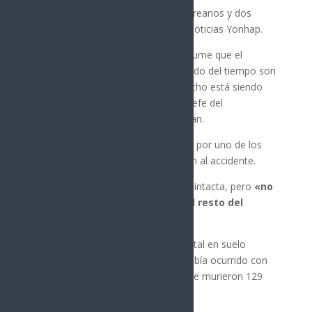
Entre los pasajeros había 173 surcoreanos y dos
tailandeses, informó la agencia de noticias Yonhap.
El departamento de bomberos presume que el
impacto con un pájaro y el mal estado del tiempo son
las causas del accidente, pero el hecho está siendo
investigando, dijo Lee Jeong-hyun, jefe del
departamento de bomberos de Muan.
Esa versión también fue transmitida por uno de los
auxiliares de vuelo que sobrevivieron al accidente.
La sección de cola del avión parece intacta, pero
«no
se puede reconocer la forma del resto del
avión»
, dijo Lee.
Este es el accidente aéreo más mortal en suelo
surcoreano. Hasta ahora, el peor había ocurrido con
un vuelo de Air China en 2002, donde murieron 129
personas.