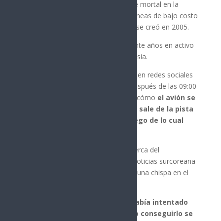
Además, este es el primer accidente mortal en la
historia de Jeju Air, una de las aerolíneas de bajo costo
más grandes de Corea del Sur, que se creó en 2005.
La aerolínea de bajo coste lleva veinte años en activo
y vuela a casi sesenta destinos en Asia.
Imágenes no verificadas publicadas en redes sociales
del accidente ―que ocurrió poco después de las 09:00
hora local (00:00 GMT)― muestran cómo
el avión se
desliza sin tren de aterrizaje, se sale de la pista
y se estrella contra un muro, luego de lo cual
explota
.
Yoo Jae-yong, que se encontraba cerca del
aeropuerto, contó a la agencia de noticias surcoreana
Yonhap que antes del accidente vio una chispa en el
ala derecha.
Otro testigo explicó que
el avión había intentado
aterrizar una primera vez y al no conseguirlo se