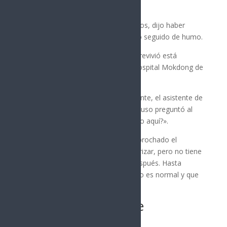
hemorragia grave.
Al ser consultada sobre sus recuerdos, dijo haber
escuchado un fuerte ruido explosivo seguido de humo.
El otro tripulante de cabina que sobrevivió está
recibiendo atención médica en el Hospital Mokdong de
la Universidad Ewha Womans.
En su primer contacto tras el accidente, el asistente de
vuelo se mostró desorientado e incluso preguntó al
personal médico: «¿Cómo he llegado aquí?».
El hombre sólo recuerda haberse abrochado el
cinturón de seguridad antes de aterrizar, pero no tiene
mayor registro de lo que ocurrió después. Hasta
ahora, se ha informado que su pulso es normal y que
incluso puede caminar.
Las hipótesis que se
investigan