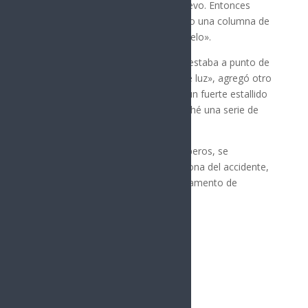
dio la vuelta
para intentarlo de nuevo. Entonces
escuchó una «fuerte explosión» y vio una columna de
humo negro «elevándose hacia el cielo».
«Vi el avión descender y pensé que estaba a punto de
aterrizar cuando noté un destello de luz», agregó otro
testigo llamado Cho. «Luego hubo un fuerte estallido
seguido de humo en el aire, y escuché una serie de
explosiones».
Según la Agencia Nacional de Bomberos, se
desplegaron 1.562 efectivos en la zona del accidente,
incluidos 490 empleados del departamento de
bomberos y 455 agentes de policía.
Fuente: www.bbc.com
Síguenos
Follows