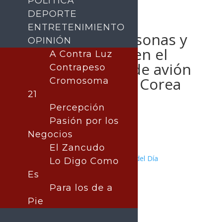
POLÍTICA
DEPORTE
ENTRETENIMIENTO
Mueren 179 personas y
OPINIÓN
dos sobreviven en el
A Contra Luz
peor accidente de avión
Contrapeso
de la historia de Corea
Cromosoma
del Sur
21
Percepción
Pasión por los
Negocios
Publicado por:
El Zancudo
La nota central
MUNDO
|
Nota Principal
|
Noticia del Día
Lo Digo Como
29 diciembre, 2024
Es
Para los de a
Pie