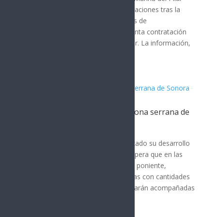
Ávila Olmeda, enfrenta nuevas revelaciones tras la
difusión de una grabación y capturas de
conversaciones que indican la presunta contratación
de un exagente del FBI como asesor. La información,
publicada por...
Tormentas fuertes afectan la zona serrana de
Sonora
Noticia del Día
El sistema de tormentas ha comenzado su desarrollo
en la zona serrana de Sonora. Se espera que en las
próximas horas avance de oriente a poniente,
presentando lluvias fuertes a intensas con cantidades
de 50 a 100 mm. Las tormentas estarán acompañadas
de descargas...