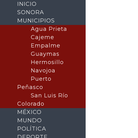
INICIO
SONORA
MUNICIPIOS
Agua Prieta
Cajeme
Empalme
Guaymas
Hermosillo
Navojoa
Puerto
Buscar
Peñasco
San Luis Río
Colorado
MÉXICO
MUNDO
POLÍTICA
DEPORTE