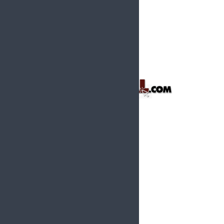
vacío
Sonora
Municipios
Agua Prieta
Cajeme