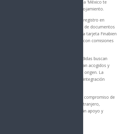
atención en consulados, la estrategia ‘México te
abraza’, y apoyo con transporte y alojamiento.
La estrategia también contempla el registro en
programas de bienestar y la gestión de documentos
de identidad. Además, se introdujo la tarjeta Finabien
para facilitar transacciones seguras con comisiones
reducidas.
La senadora enfatizó que estas medidas buscan
asegurar que los migrantes se sientan acogidos y
respaldados al regresar a su país de origen. La
atención integral es clave para su reintegración
exitosa.
Finalmente, Lorenia Valles reiteró el compromiso de
México con sus ciudadanos en el extranjero,
asegurando que siempre encontrarán apoyo y
solidaridad en su tierra natal.