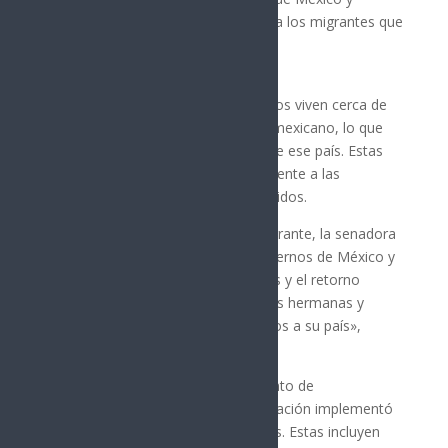
Sonora siempre serán un hogar para los migrantes que
buscan mejores oportunidades.
Valles subrayó que en Estados Unidos viven cerca de
40 millones de personas de origen mexicano, lo que
representa el 12% de la población de ese país. Estas
personas contribuyen significativamente a las
economías de México y Estados Unidos.
Durante el Día Internacional del Migrante, la senadora
reconoció los esfuerzos de los gobiernos de México y
Sonora para garantizar los derechos y el retorno
seguro de los repatriados. «Nuestras hermanas y
hermanos migrantes son bienvenidos a su país»,
expresó.
Valles mencionó que, ante el aumento de
repatriaciones, la Cuarta Transformación implementó
acciones para recibir a los migrantes. Estas incluyen