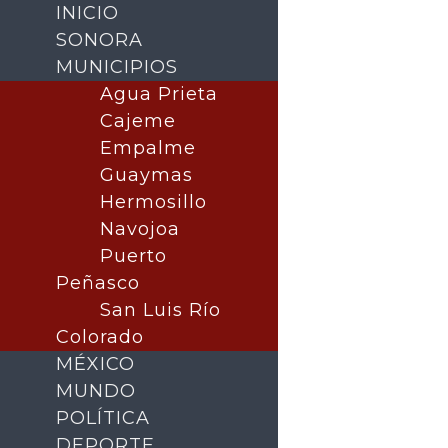
INICIO
SONORA
MUNICIPIOS
Agua Prieta
Cajeme
Empalme
Guaymas
Hermosillo
Navojoa
Puerto
Buscar
Peñasco
San Luis Río
Colorado
MÉXICO
MUNDO
POLÍTICA
DEPORTE