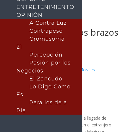
ENTRETENIMIENTO
OPINIÓN
México recibe a
A Contra Luz
migrantes con los brazos
Contrapeso
abiertos
Cromosoma
21
Percepción
Pasión por los
Publicado por:
Juan Antonio Pérez Morales
Negocios
POLÍTICA
El Zancudo
18 diciembre, 2025
Lo Digo Como
Es
Para los de a
Pie
La senadora Lorenia Valles destacó la llegada de
millones de mexicanos que residen en el extranjero
para las fiestas navideñas. Afirmó que México y