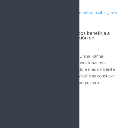
Donación de aires acondicionados beneficia a
albergue y centro de rehabilitación en
Hermosillo
POLÍTICA
La diputada federal por Hermosillo, Diana Karina
Barreras Samaniego, donó aires acondicionados al
Albergue Madre Amable, beneficiando a más de treinta
adultos mayores. La donación se realizó tras constatar
que el equipo de refrigeración del albergue era
obsoleto y no...
« Entradas más antiguas