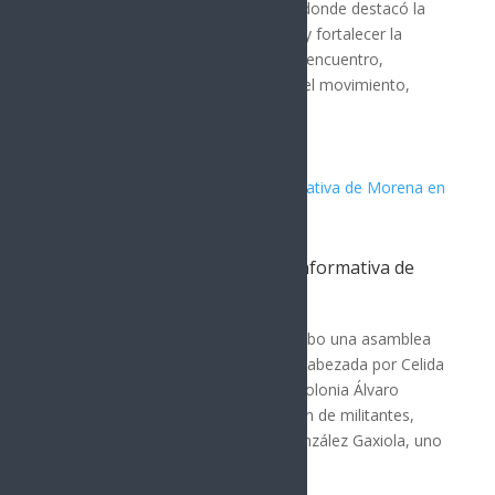
sur de Sonora en Ciudad Obregón, donde destacó la
importancia de mantener la unidad y fortalecer la
organización desde las bases. En el encuentro,
Lamarque subrayó el crecimiento del movimiento,
afirmando que...
Celida López lidera asamblea informativa de
Morena en Sonora
POLÍTICA
En Hermosillo, Sonora, se llevó a cabo una asamblea
informativa del partido Morena, encabezada por Celida
López. La reunión tuvo lugar en la colonia Álvaro
Obregón y contó con la participación de militantes,
simpatizantes y vecinos. Fermín González Gaxiola, uno
de los...