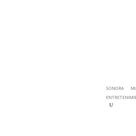
SONORA
MU
ENTRETENIMI