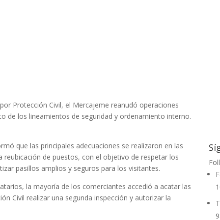
por Protección Civil, el Mercajeme reanudó operaciones
to de los lineamientos de seguridad y ordenamiento interno.
formó que las principales adecuaciones se realizaron en las
Sí
la reubicación de puestos, con el objetivo de respetar los
Fol
tizar pasillos amplios y seguros para los visitantes.
F
atarios, la mayoría de los comerciantes accedió a acatar las
1
ión Civil realizar una segunda inspección y autorizar la
T
9