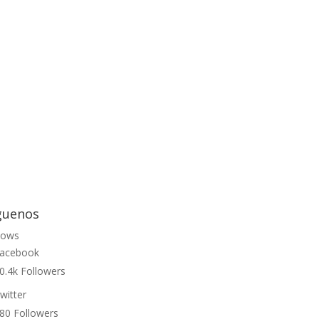
guenos
lows
acebook
0.4k
Followers
witter
80
Followers