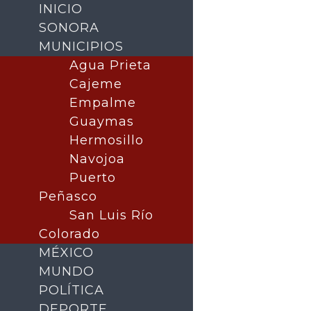
INICIO
SONORA
MUNICIPIOS
Agua Prieta
Cajeme
Empalme
Guaymas
Hermosillo
Navojoa
Puerto
Buscar
Peñasco
San Luis Río
Colorado
MÉXICO
MUNDO
POLÍTICA
DEPORTE