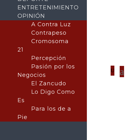
ENTRETENIMIENTO
OPINIÓN
A Contra Luz
Contrapeso
Cromosoma
21
Percepción
Pasión por los
Negocios
El Zancudo
Lo Digo Como
Es
Para los de a
Pie