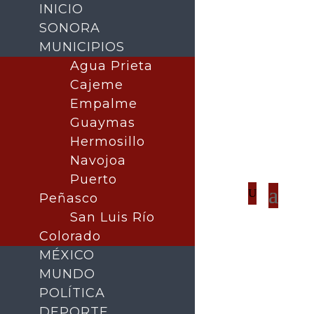
INICIO
SONORA
MUNICIPIOS
Agua Prieta
Cajeme
Empalme
Guaymas
Hermosillo
Navojoa
Puerto
Peñasco
San Luis Río
Colorado
MÉXICO
MUNDO
POLÍTICA
DEPORTE