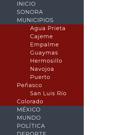
INICIO
SONORA
MUNICIPIOS
Agua Prieta
Cajeme
Empalme
Guaymas
Hermosillo
Navojoa
Puerto
Buscar
Peñasco
San Luis Río
Colorado
MÉXICO
MUNDO
POLÍTICA
DEPORTE