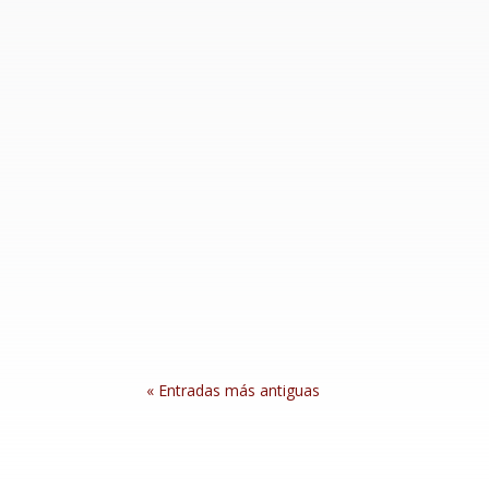
Aerotransportada con la participación de mil
El presidente Donald Trump pagó los 5,6 millo
sexualmente de ella en una tienda departame
« Entradas más antiguas