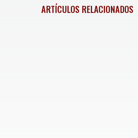
ARTÍCULOS RELACIONADOS
Por: Arath Landavazo Nueva York, Estados Un
perpetua por un juez federal de Estados Unidos
El Pentágono ha evaluado distintas opciones 