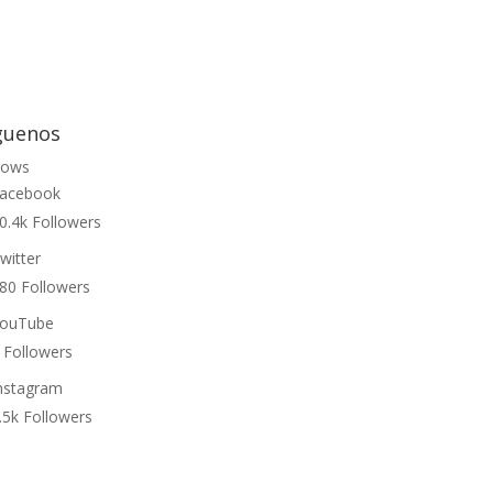
guenos
lows
acebook
0.4k
Followers
witter
80
Followers
ouTube
Followers
nstagram
.5k
Followers