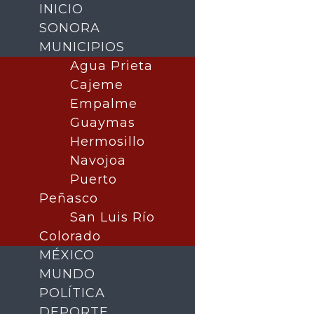
INICIO
SONORA
MUNICIPIOS
Agua Prieta
Cajeme
Empalme
Guaymas
Hermosillo
Navojoa
Puerto
Buscar
Peñasco
San Luis Río
Colorado
MÉXICO
MUNDO
POLÍTICA
DEPORTE