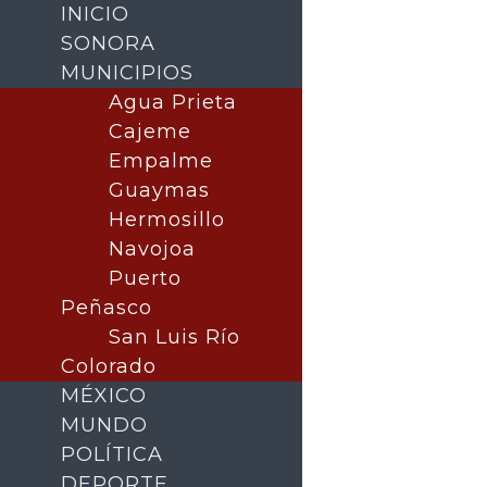
INICIO
SONORA
MUNICIPIOS
Agua Prieta
Cajeme
Empalme
Guaymas
Hermosillo
Navojoa
Puerto
Buscar
Peñasco
San Luis Río
Colorado
MÉXICO
MUNDO
POLÍTICA
DEPORTE