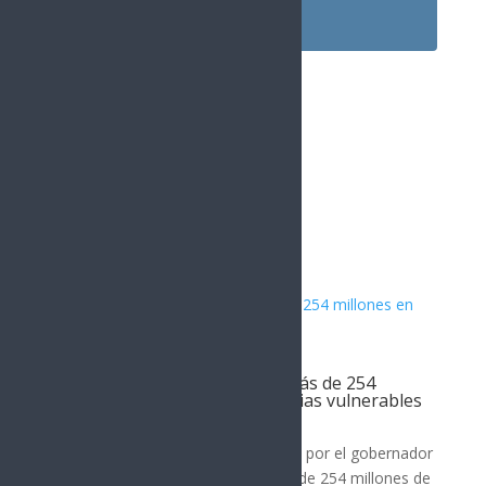
1.5k
Followers
Artículos Relacionados
Gobierno de Sonora invierte más de 254
millones en vivienda para familias vulnerables
SONORA
El Gobierno de Sonora, encabezado por el gobernador
Alfonso Durazo, ha destinado más de 254 millones de