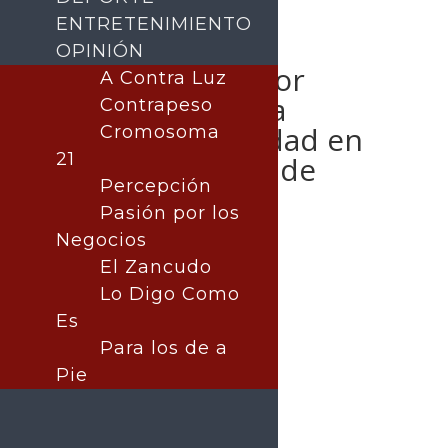
ENTRETENIMIENTO
OPINIÓN
Invita Gobernador
A Contra Luz
Alfonso Durazo a
Contrapeso
celebrar la Navidad en
Cromosoma
21
familia y sin uso de
Percepción
pirotecnia
Pasión por los
Negocios
El Zancudo
Lo Digo Como
Publicado por:
La nota central
SONORA
Es
26 diciembre, 2024
Para los de a
Pie