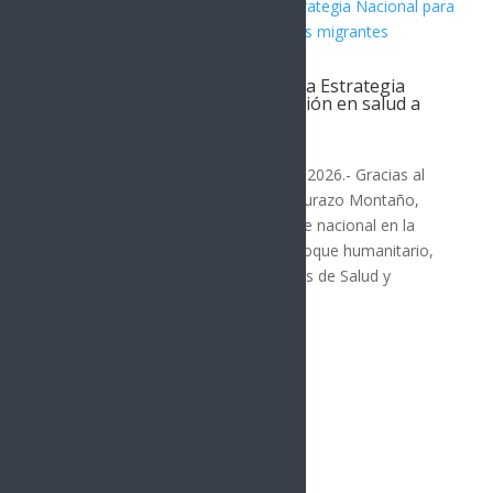
Alfonso Durazo inicia en Sonora Estrategia
Nacional para garantizar atención en salud a
personas migrantes
SONORA
Hermosillo, Sonora; 6 de agosto de 2026.- Gracias al
liderazgo del gobernador Alfonso Durazo Montaño,
Sonora se consolidó como referente nacional en la
construcción de un modelo con enfoque humanitario,
al ser sede de la Reunión de Políticas de Salud y
Movilidad...
« Entradas más antiguas