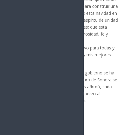
demostrado y que es fundamental para construir una
tierra de oportunidades. Celebremos esta navidad en
nuestros hogares en familia, con el espíritu de unidad
que caracteriza a las y los sonorenses; que esta
temporada nos llene de amor, generosidad, fe y
esperanza.
Feliz navidad y un próspero año nuevo para todas y
todos. Les envío un sincero abrazo y mis mejores
deseos”, resaltó.
Señaló que en equipo, ciudadanos y gobierno se ha
avanzado mucho y el presente y futuro de Sonora se
visiona cada vez más próspero, pues afirmó, cada
familia sonorense ha sumado su esfuerzo al
fortalecimiento de la transformación.
Síguenos
Follows