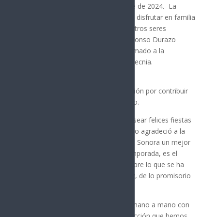
Hermosillo, Sonora; 24 de diciembre de 2024.- La
navidad es una gran oportunidad de disfrutar en familia
y estrechar lazos de unión con nuestros seres
queridos, aseguró el gobernador Alfonso Durazo
Montaño, quien también hizo un llamado a la
ciudadanía a evitar el uso de la pirotecnia.
El mandatario agradeció a la población por contribuir
en hacer de Sonora un mejor estado.
Como parte de su mensaje para desear felices fiestas
a las y los sonorenses, el mandatario agradeció a la
población por contribuir en hacer de Sonora un mejor
estado, agregó que, la presente temporada, es el
tiempo perfecto para reflexionar sobre lo que se ha
avanzado en los últimos tres años y, de lo promisorio
que figura el futuro de Sonora.
“Les pido que sigamos trabajando mano a mano con
el compromiso, con la misma convicción que hemos