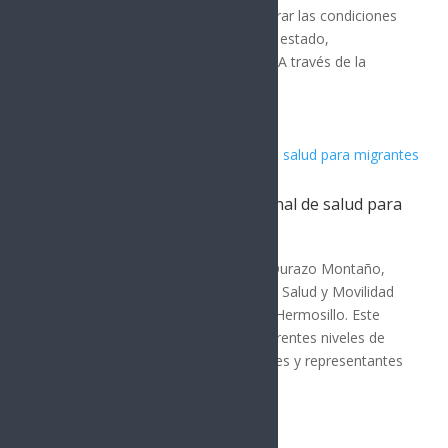
pesos entre 2022 y 2026 para mejorar las condiciones
de vivienda en los 72 municipios del estado,
beneficiando a familias vulnerables. A través de la
Comisión de...
Sonora acoge estrategia nacional de salud para
migrantes
SONORA
El gobernador de Sonora, Alfonso Durazo Montaño,
encabezó la Reunión de Políticas de Salud y Movilidad
Humana de la Zona Norte 2026 en Hermosillo. Este
evento reunió a autoridades de diferentes niveles de
gobierno, organismos internacionales y representantes
de seis...