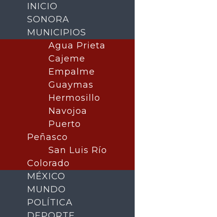
INICIO
SONORA
MUNICIPIOS
Agua Prieta
Cajeme
Empalme
Guaymas
Hermosillo
Navojoa
Puerto
Buscar
Peñasco
San Luis Río
Colorado
MÉXICO
MUNDO
POLÍTICA
DEPORTE