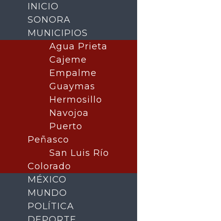
INICIO
SONORA
MUNICIPIOS
Agua Prieta
Cajeme
Empalme
Guaymas
Hermosillo
Navojoa
Puerto
Buscar
Peñasco
San Luis Río
Colorado
MÉXICO
MUNDO
POLÍTICA
DEPORTE