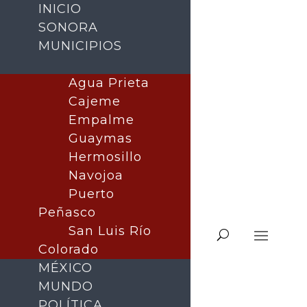
INICIO
SONORA
MUNICIPIOS
Agua Prieta
Cajeme
Empalme
Guaymas
Hermosillo
Navojoa
Puerto
Peñasco
San Luis Río
Colorado
MÉXICO
MUNDO
POLÍTICA