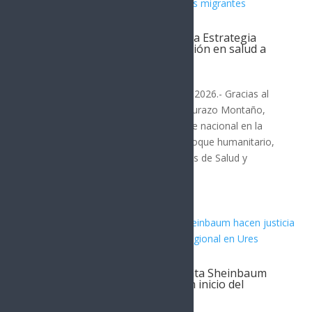
Alfonso Durazo inicia en Sonora Estrategia
Nacional para garantizar atención en salud a
personas migrantes
SONORA
Hermosillo, Sonora; 6 de agosto de 2026.- Gracias al
liderazgo del gobernador Alfonso Durazo Montaño,
Sonora se consolidó como referente nacional en la
construcción de un modelo con enfoque humanitario,
al ser sede de la Reunión de Políticas de Salud y
Movilidad...
Gobernador Durazo y Presidenta Sheinbaum
hacen justicia al Río Sonora con inicio del
Hospital Regional en Ures
SONORA