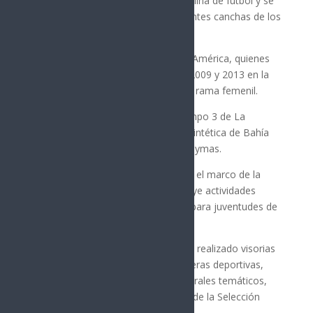
identificar talento juvenil en la disciplina de futbol y se
realizan del 5 al 8 de junio en diferentes canchas de los
municipios mencionados.
Participan visores oficiales del Club América, quienes
evaluarán a jóvenes nacidos entre 2009 y 2013 en la
rama varonil y de 2010 a 2013 en la rama femenil.
Las sedes de las visorías son el Campo 3 de La
Sauceda en Hermosillo, la Cancha Sintética de Bahía
de Kino y la Cancha El Óvalo en Guaymas.
El programa Sonora Mundialista, en el marco de la
Copa Mundial de la FIFA 2026, incluye actividades
deportivas, culturales y recreativas para juventudes de
todo el estado.
Como parte de la estrategia, se han realizado visorias
con clubes de primera división, carreras deportivas,
rallys, intervenciones artísticas y murales temáticos,
así como la proyección de partidos de la Selección
Mexicana en espacios públicos.