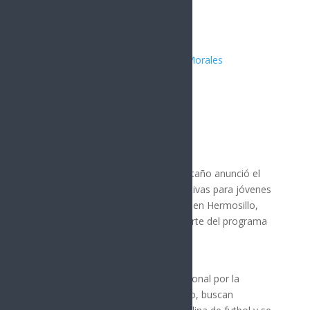
Publicado por:
Juan Antonio Pérez Morales
SONORA
6 junio, 2026
El gobernador Alfonso Durazo Montaño anunció el
inicio de jornadas de visorías deportivas para jóvenes
interesados en el futbol profesional en Hermosillo,
Bahía de Kino y Guaymas, como parte del programa
Sonora Mundialista.
Las visorías, impulsadas a nivel nacional por la
presidenta Claudia Sheinbaum Pardo, buscan