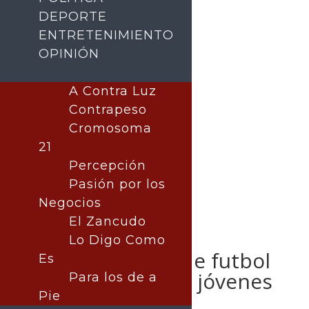
DEPORTE
ENTRETENIMIENTO
OPINIÓN
Buscar
A Contra Luz
Contrapeso
Cromosoma
21
Percepción
Pasión por los
Negocios
El Zancudo
Lo Digo Como
Inician visorías de futbol
Es
profesional para jóvenes
Para los de a
en Sonora
Pie