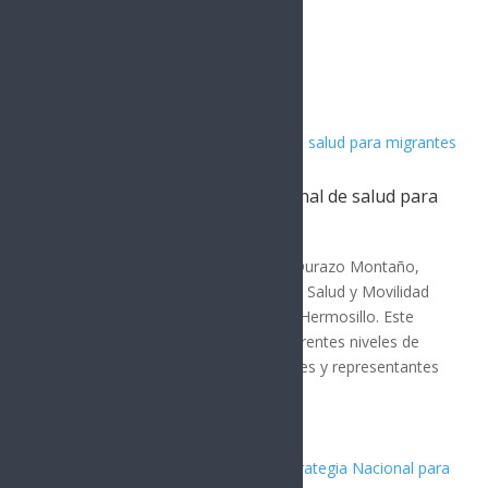
Artículos Relacionados
Sonora acoge estrategia nacional de salud para
migrantes
SONORA
El gobernador de Sonora, Alfonso Durazo Montaño,
encabezó la Reunión de Políticas de Salud y Movilidad
Humana de la Zona Norte 2026 en Hermosillo. Este
evento reunió a autoridades de diferentes niveles de
gobierno, organismos internacionales y representantes
de seis...