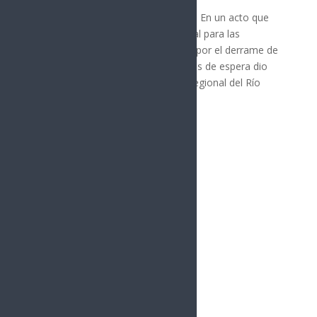
Ures, Sonora; 5 de agosto de 2026.- En un acto que
representa justicia social y ambiental para las
comunidades de la región afectada por el derrame de
tóxicos en 2014, después de 12 años de espera dio
inicio la construcción del Hospital Regional del Río
Sonora en Ures...
« Entradas más antiguas