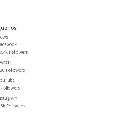
guenos
lows
acebook
0.4k
Followers
witter
80
Followers
ouTube
Followers
nstagram
.5k
Followers