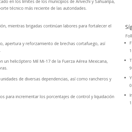
cado en los límites de los municipios de Arivechi y Sahuaripa,
eporte técnico más reciente de las autoridades.
ción, mientras brigadas continúan labores para fortalecer el
Sí
Fol
F
to, apertura y reforzamiento de brechas cortafuego, así
.
1
T
on un helicóptero Mil Mi-17 de la Fuerza Aérea Mexicana,
ras.
9
Y
 unidades de diversas dependencias, así como rancheros y
0
I
s para incrementar los porcentajes de control y liquidación
1