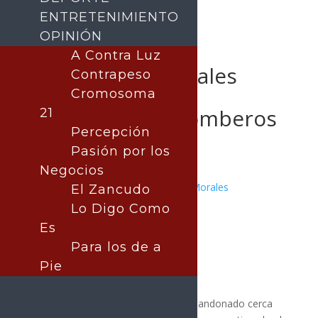
ENTRETENIMIENTO
OPINIÓN
A Contra Luz
Incendio en Nogales
Contrapeso
activa protocolo
Cromosoma
binacional de bomberos
21
Percepción
Pasión por los
Negocios
Publicado por:
Juan Antonio Pérez Morales
El Zancudo
Nota Principal
Lo Digo Como
4 diciembre, 2025
Es
Para los de a
Pie
Un incendio consumió un edificio abandonado cerca