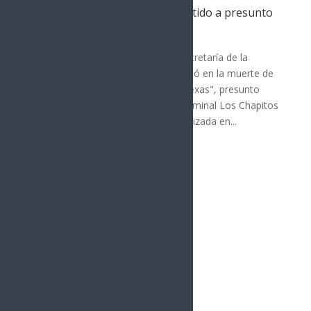
Operativo en Culiacán deja abatido a presunto
líder de Los Chapitos
Nota Principal
Un operativo encabezado por la Secretaría de la
Defensa Nacional en Culiacán resultó en la muerte de
Cristhian Guadalupe "N", alias "El Texas", presunto
integrante de alto nivel del grupo criminal Los Chapitos
del Cártel de Sinaloa. La acción, realizada en...
« Entradas más antiguas