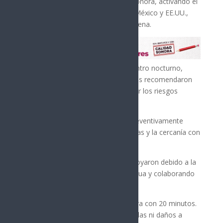
de la garita peatonal de Nogales, Sonora, activando el
plan de apoyo entre bomberos de México y EE.UU.,
informó el comandante Raúl Camarena.
El inmueble, que funcionó como centro nocturno,
sufrió daños totales. Las autoridades recomendaron
su demolición inmediata tras evaluar los riesgos
estructurales.
La decisión de demoler se tomó preventivamente
debido a la alta afluencia de personas y la cercanía con
vías del tren, explicó Camarena.
Bomberos de Nogales, Arizona, apoyaron debido a la
falta de hidrantes, suministrando agua y colaborando
en el control del fuego.
El incendio fue sofocado en una hora con 20 minutos.
No se reportaron personas lesionadas ni daños a