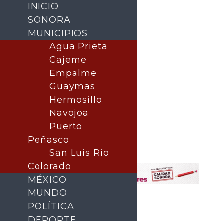
INICIO
SONORA
MUNICIPIOS
Agua Prieta
Cajeme
Empalme
Guaymas
Hermosillo
Navojoa
Puerto
Buscar
Peñasco
San Luis Río
Colorado
MÉXICO
MUNDO
POLÍTICA
DEPORTE