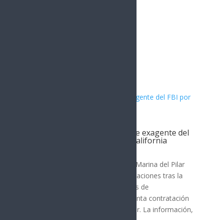
Artículos Relacionados
Filtración revela contratación de exagente del
FBI por gobernadora de Baja California
Nota Principal
La gobernadora de Baja California, Marina del Pilar
Ávila Olmeda, enfrenta nuevas revelaciones tras la
difusión de una grabación y capturas de
conversaciones que indican la presunta contratación
de un exagente del FBI como asesor. La información,