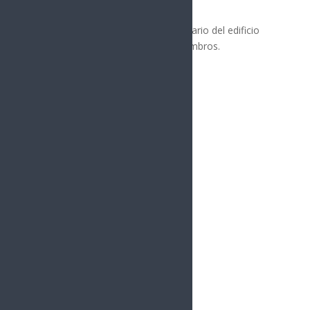
propiedades cercanas.
Las autoridades buscarán al propietario del edificio
para proceder con el retiro de escombros.
Síguenos
Follows
Facebook
10.4k
Followers
Twitter
980
Followers
YouTube
0
Followers
Instagram
1.5k
Followers