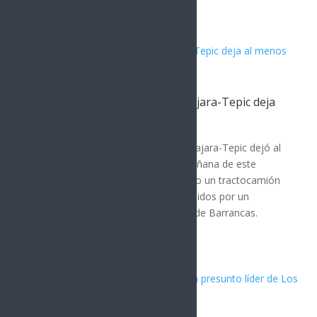
publicada por...
Accidente en carretera Guadalajara-Tepic deja
al menos 16 muertos
MÉXICO
,
Nota Principal
Un accidente en la carretera Guadalajara-Tepic dejó al
menos 16 personas fallecidas la mañana de este
domingo. El incidente ocurrió cuando un tractocamión
chocó contra varios vehículos detenidos por un
accidente previo a la altura de Plan de Barrancas.
Según la...