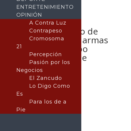
ENTRETENIMIENTO
OPINIÓN
A Contra Luz
Incauta Gobierno de
Contrapeso
Sonora y SEMAR armas
Cromosoma
de fuego y equipo
21
Percepción
táctico en Cajeme
Pasión por los
Negocios
El Zancudo
Lo Digo Como
Publicado por:
La nota central
Cajeme
Es
4 junio, 2025
Para los de a
Pie