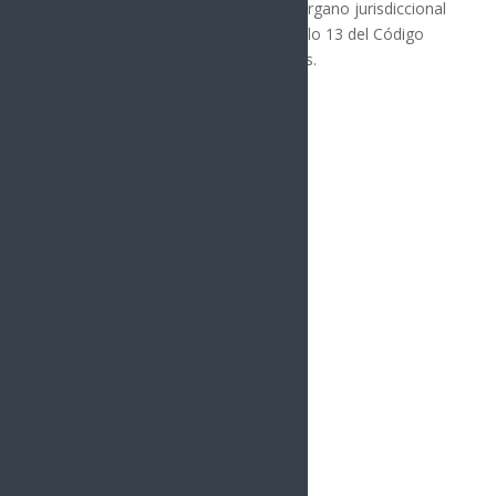
mediante sentencia emitida por el órgano jurisdiccional
correspondiente, conforme al artículo 13 del Código
Nacional de Procedimientos Penales.
Síguenos
Follows
Facebook
10.4k
Followers
Twitter
980
Followers
YouTube
0
Followers
Instagram
1.5k
Followers