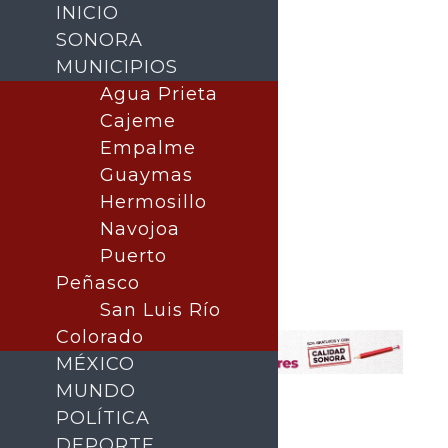
INICIO
SONORA
MUNICIPIOS
Agua Prieta
Cajeme
Empalme
Guaymas
Hermosillo
Navojoa
Puerto
Buscar
Peñasco
San Luis Río
Colorado
MÉXICO
MUNDO
POLÍTICA
DEPORTE