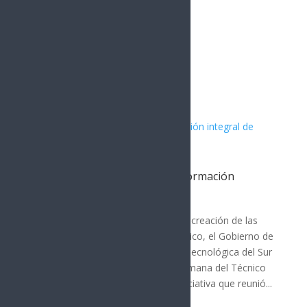
Artículos Relacionados
Impulsa Gobierno de Sonora formación
integral de universitarios: UTS
Cajeme
En el marco del 35 aniversario de la creación de las
Universidades Tecnológicas en México, el Gobierno de
Sonora, a través de la Universidad Tecnológica del Sur
de Sonora (UTS), llevó a cabo la Semana del Técnico
Superior Universitario (TSU), una iniciativa que reunió...