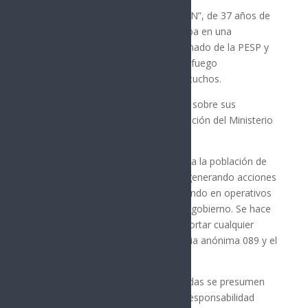
Por otra parte, en Valle Verde, Rey “N”, de 37 años de
edad, fue detenido mientras circulaba en una
motocicleta por el operativo coordinado de la PESP y
la Marina, al asegurarle un arma de fuego
semiautomática con cargador y cartuchos.
Las personas quedaron informadas sobre sus
derechos y fueron puestas a disposición del Ministerio
Público correspondiente.
Debido al compromiso por atender a la población de
Cajeme, la SSP Sonora continuará generando acciones
operativas en el municipio, participando en operativos
coordinados con los tres niveles de gobierno. Se hace
un llamado a la ciudadanía para reportar cualquier
delito a través de la línea de denuncia anónima 089 y el
9-1-1 para emergencias.
Se informa que las personas detenidas se presumen
inocentes hasta que se declare su responsabilidad