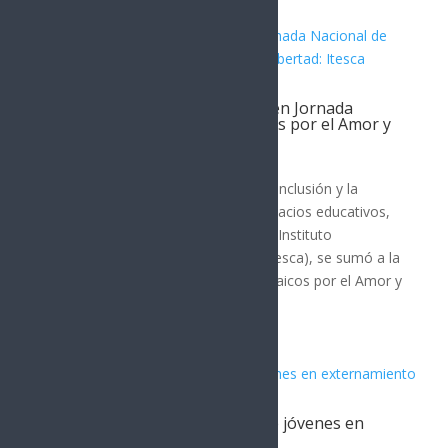
Participa Gobierno de Sonora en Jornada
Nacional de Murales y Mosaicos por el Amor y
la Libertad: Itesca
Cajeme
Para promover la cultura de paz, la inclusión y la
prevención de adicciones en los espacios educativos,
el Gobierno de Sonora, a través del Instituto
Tecnológico Superior de Cajeme (Itesca), se sumó a la
Jornada Nacional de Murales y Mosaicos por el Amor y
la...
Refuerza ITAMA reinserción de jóvenes en
externamiento