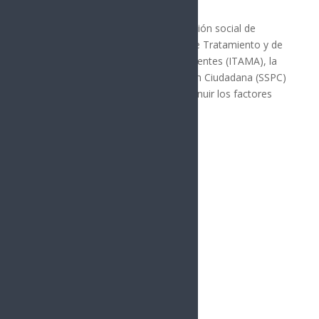
Cajeme
Para reforzar el proceso de reinserción social de
jóvenes que egresan del Instituto de Tratamiento y de
Aplicación de Medidas para Adolescentes (ITAMA), la
Secretaría de Seguridad y Protección Ciudadana (SSPC)
ofrece acompañamiento para disminuir los factores
de...
« Entradas más antiguas