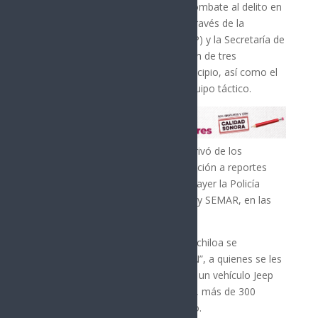
En seguimiento a las acciones de combate al delito en
Cajeme, el Gobierno de Sonora, a través de la
Secretaría de Seguridad Pública (SSP) y la Secretaría de
Marina (SEMAR), realizó la detención de tres
generadores de violencia en el municipio, así como el
aseguramiento de armamento y equipo táctico.
La detención de las personas se derivó de los
operativos coordinados y de la atención a reportes
ciudadanos que realizaron el día de ayer la Policía
Estatal de Seguridad Pública (PESP) y SEMAR, en las
colonias Valle Verde y Sochiloa.
Entre los detenidos en la colonia Sochiloa se
encuentran Verónica “N” y Miguel “N”, a quienes se les
aseguraron cuatro armas de fuego, un vehículo Jeep
Patriot, alrededor de 16 cargadores, más de 300
cartuchos, chalecos y equipo táctico.