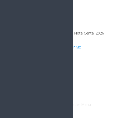
Todos los Derechos Reservados | Nota Cental 2026
Diseñado por
Integrar.Mx
Compártelo
Facebook
Twitter
Gmail
LinkedIn