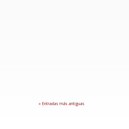
colonia Emiliano Zapata en Hermosillo, acompa
Javier Lamarque llevó a cabo un recorrido e
necesidades y participar en una Asamblea Inf
« Entradas más antiguas