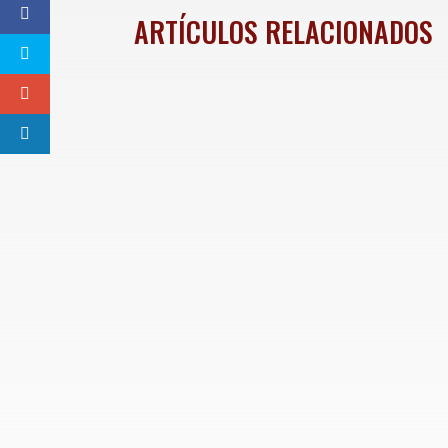
ARTÍCULOS RELACIONADOS
El senador Luis Donaldo Colosio Riojas, del
Federal de Protección al Ambiente (PROFEPA)
Celida López, aspirante a la Coordinación Est