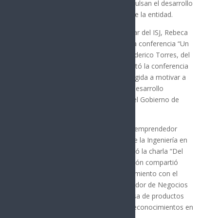
estudiantado y organismos que impulsan el desarrollo
económico en la región fronteriza de la entidad.
Agradeció la participación de la titular del ISJ, Rebeca
Valenzuela Álvarez, quien impartió la conferencia “Un
paso al frente”. Asimismo, César Federico Torres, del
Centro de Incubación del ISJ, presentó la conferencia
“Soy joven y quiero emprender”, dirigida a motivar a
las y los jóvenes a participar en su desarrollo
emprendedor en coordinación con el Gobierno de
Sonora.
A esta jornada también se sumó el emprendedor
Abraham Pérez Carrillo, egresado de la Ingeniería en
Alimentos de la Utslrc, quien impartió la charla “Del
error al éxito”. Durante su intervención compartió
cómo logró consolidar su emprendimiento con el
acompañamiento del Centro Incubador de Negocios
de la institución, llevando su empresa de productos
alimenticios a participar y obtener reconocimientos en