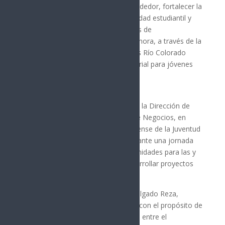
SanPara impulsar el espíritu emprendedor, fortalecer la
formación profesional de la comunidad estudiantil y
promover el desarrollo de proyectos de
emprendimiento, el Gobierno de Sonora, a través de la
Universidad Tecnológica de San Luis Río Colorado
(Utslrc), realizó un Kick Off Empresarial para jóvenes
universitarios.
La actividad, organizada a través de la Dirección de
Vinculación y el Centro Incubador de Negocios, en
colaboración con el Instituto Sonorense de la Juventud
(ISJ), impulsa el talento juvenil mediante una jornada
dedicada a la generación de oportunidades para las y
los estudiantes interesados en desarrollar proyectos
de negocio.
El rector de la Utslrc, José Arturo Delgado Reza,
subrayó que esta edición se realizó con el propósito de
fortalecer la vinculación institucional entre el