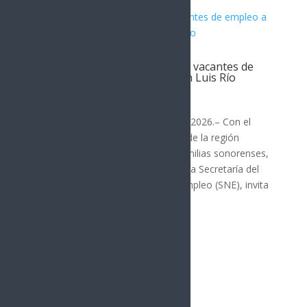
Gobierno de Sonora promueve vacantes de
empleo a través del SNE en San Luis Río
Colorado
San Luis Río Colorado
Hermosillo, Sonora; 12 de mayo de 2026.– Con el
objetivo de fortalecer la economía de la región
fronteriza y brindar certeza a las familias sonorenses,
el Gobierno de Sonora, a través de la Secretaría del
Trabajo y el Servicio Nacional de Empleo (SNE), invita
a las y...
« Entradas más antiguas