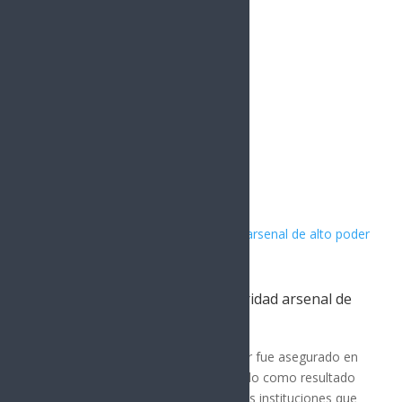
1.5k
Followers
Artículos Relacionados
Asegura Mesa Estatal de Seguridad arsenal de
alto poder en SLRC
San Luis Río Colorado
Un importante arsenal de alto poder fue asegurado en
el municipio de San Luis Río Colorado como resultado
de un operativo coordinado entre las instituciones que