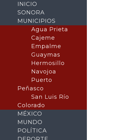
INICIO
SONORA
MUNICIPIOS
Agua Prieta
Cajeme
Empalme
Guaymas
Hermosillo
Navojoa
Puerto
Buscar
Peñasco
San Luis Río
Colorado
MÉXICO
MUNDO
POLÍTICA
DEPORTE