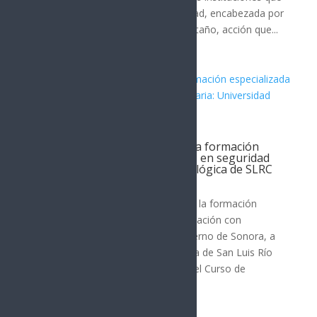
integran la Mesa Estatal de Seguridad, encabezada por
el gobernador Alfonso Durazo Montaño, acción que...
Gobierno de Sonora fortalece la formación
especializada de profesionistas en seguridad
alimentaria: Universidad Tecnológica de SLRC
San Luis Río Colorado
Como parte de su compromiso con la formación
académica de alta calidad y la vinculación con
estándares internacionales, el Gobierno de Sonora, a
través de la Universidad Tecnológica de San Luis Río
Colorado (Utslrc), realizó con éxito el Curso de
Certificación 2.0...