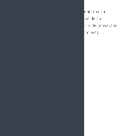
diversos concursos.
Con este tipo de eventos, la Utslrc reafirma su
compromiso con la formación integral de su
estudiantado, impulsando el desarrollo de proyectos
innovadores y contribuyendo al crecimiento
económico del estado.
Síguenos
Follows
Facebook
10.4k
Followers
Twitter
980
Followers
YouTube
0
Followers
Instagram