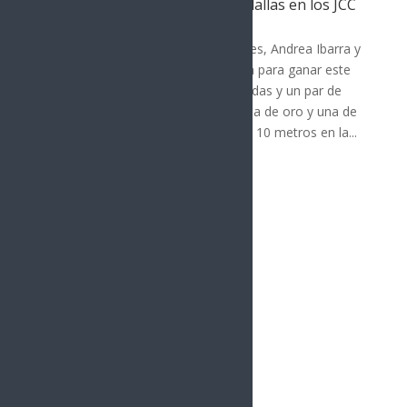
con una cosecha de cuatro medallas en los JCC
DEPORTES
Los pistoleros deportivos sonorenses, Andrea Ibarra y
David Valdez Mouet, se combinaron para ganar este
domingo cuatro medallas (dos doradas y un par de
color argento), al llevarse ambos una de oro y una de
plata, en acciones de la distancia de 10 metros en la...
« Entradas más antiguas