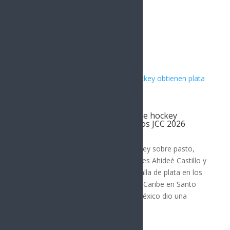
Artículos Relacionados
Par de jugadoras sonorenses de hockey
obtienen plata con México en los JCC 2026
DEPORTES
El equipo mexicano femenil de hockey sobre pasto,
que tuvo en sus filas a las sonorenses Ahideé Castillo y
Katerine Rivera, finalizó con la medalla de plata en los
XXV Juegos Centroamericanos y del Caribe en Santo
Domingo, República Dominicana. México dio una
tremenda...