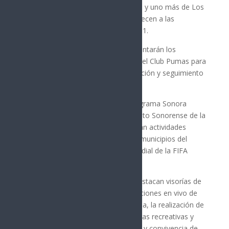
Magdalena, uno de Ciudad Obregón y uno más de Los
Mochis, Sinaloa. Todos ellos pertenecen a las
categorías nacidas entre 2009 y 2011.
Los jóvenes seleccionados se presentarán los
próximos días en las instalaciones del Club Pumas para
continuar con su proceso de evaluación y seguimiento
deportivo.
Estas visorías forman parte del programa Sonora
Mundialista, impulsado por el Instituto Sonorense de la
Juventud, mediante el cual se llevarán actividades
deportivas y recreativas a distintos municipios del
estado en el marco de la Copa Mundial de la FIFA
2026.
Entre las acciones contempladas destacan visorías de
equipos de primera división, proyecciones en vivo de
los partidos de la Selección Mexicana, la realización de
cientos de murales, así como carreras recreativas y
rallys para fomentar la participación y convivencia de