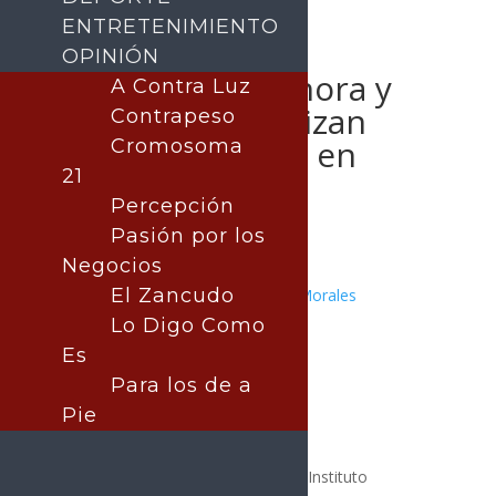
ENTRETENIMIENTO
OPINIÓN
Gobierno de Sonora y
A Contra Luz
Club Pumas realizan
Contrapeso
exitosas visorías en
Cromosoma
21
Hermosillo
Percepción
Pasión por los
Negocios
El Zancudo
Publicado por:
Juan Antonio Pérez Morales
DEPORTES
Lo Digo Como
27 mayo, 2026
Es
Para los de a
Pie
El Gobierno de Sonora, a través del Instituto