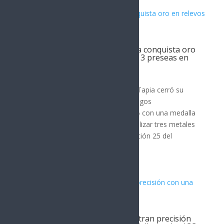
Triatleta sonorense Rosa Tapia conquista oro
en relevos mixtos y finaliza con 3 preseas en
JCC
DEPORTES
La olímpica sonorense Rosa María Tapia cerró su
participación en el triatlón de los Juegos
Centroamericanos y del Caribe 2026 con una medalla
de oro en Relevos Mixtos, para totalizar tres metales
(dos dorados y un bronce) en la edición 25 del
certamen en Santo...
Pistoleros sonorenses demuestran precisión