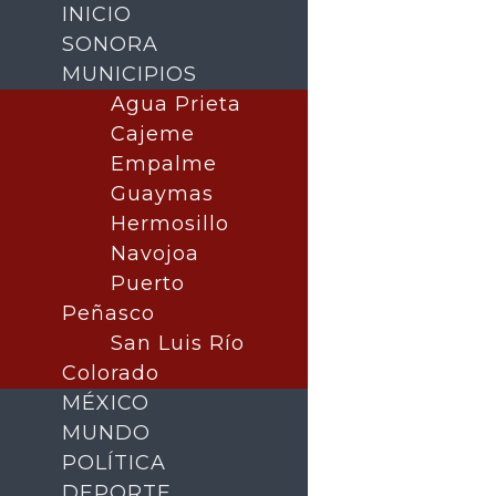
INICIO
SONORA
MUNICIPIOS
Agua Prieta
Cajeme
Empalme
Guaymas
Hermosillo
Navojoa
Puerto
Buscar
Peñasco
San Luis Río
Colorado
MÉXICO
MUNDO
POLÍTICA
DEPORTE