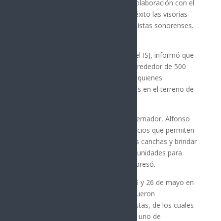
Sonorense de la Juventud (ISJ), en colaboración con el
Club Pumas, llevó a cabo con gran éxito las visorías
deportivas dirigidas a jóvenes futbolistas sonorenses.
Rebeca Valenzuela Álvarez, titular del ISJ, informó que
en esta convocatoria participaron alrededor de 500
jóvenes nacidos entre 2009 y 2015, quienes
demostraron su talento y habilidades en el terreno de
juego.
“Gracias al respaldo de nuestro gobernador, Alfonso
Durazo, seguimos impulsando espacios que permiten
visibilizar el talento sonorense en las canchas y brindar
a nuestras juventudes nuevas oportunidades para
construir sus proyectos de vida”, expresó.
Las visorías se realizaron los días 25 y 26 de mayo en
el Campo 3 de La Sauceda, donde fueron
seleccionados ocho jóvenes futbolistas, de los cuales
cinco son originarios de Hermosillo, uno de