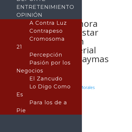
ENTRETENIMIENTO
OPINIÓN
Gobierno de Sonora
A Contra Luz
promueve bienestar
Contrapeso
universitario con
Cromosoma
21
entrega de material
Percepción
deportivo: UTGuaymas
Pasión por los
Negocios
El Zancudo
Lo Digo Como
Publicado por:
Juan Antonio Pérez Morales
Guaymas
Es
18 febrero, 2026
Para los de a
Pie