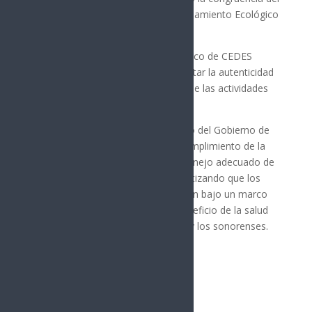
proyecto con el Programa de Ordenamiento Ecológico
del Territorio del Estado de Sonora.
• Verificación en sitio: Personal técnico de CEDES
realizó una visita previa para constatar la autenticidad
de la información y la congruencia de las actividades
con lo manifestado en la solicitud.
Esta acción refrenda el compromiso del Gobierno de
Alfonso Durazo Montaño con el cumplimiento de la
normatividad ambiental y con el manejo adecuado de
los residuos sólidos urbanos, garantizando que los
proyectos municipales se desarrollen bajo un marco
de legalidad y sostenibilidad, en beneficio de la salud
pública y el medio ambiente de las y los sonorenses.
Síguenos
Follows