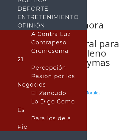
POLÍTICA
DEPORTE
ENTRETENIMIENTO
Gobierno de Sonora
OPINIÓN
otorga Licencia
A Contra Luz
Ambiental Integral para
Contrapeso
operación de relleno
Cromosoma
sanitario en Guaymas
21
Percepción
Pasión por los
Negocios
Publicado por:
El Zancudo
Juan Antonio Pérez Morales
Guaymas
Lo Digo Como
16 octubre, 2025
Es
Para los de a
Pie