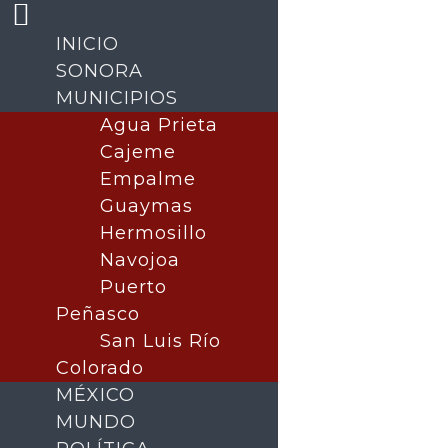
INICIO
SONORA
MUNICIPIOS
Agua Prieta
Cajeme
Empalme
Guaymas
Hermosillo
Navojoa
Buscar
Puerto
Peñasco
San Luis Río
Colorado
MÉXICO
MUNDO