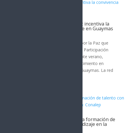
Jornada Permanente por la Paz incentiva la
convivencia familiar y el deporte en Guaymas
Guaymas
La estrategia Jornada Permanente por la Paz que
impulsa la Secretaría de Seguridad y Participación
Ciudadana (SSPC), durante el presente verano,
organiza actividades de sano esparcimiento en
beneficio de la niñez y juventud de Guaymas. La red
vecinal Guaymas Norte...
Gobierno de Sonora fortalece la formación de
talento con el programa Aprendizaje en la
Empresa: Conalep