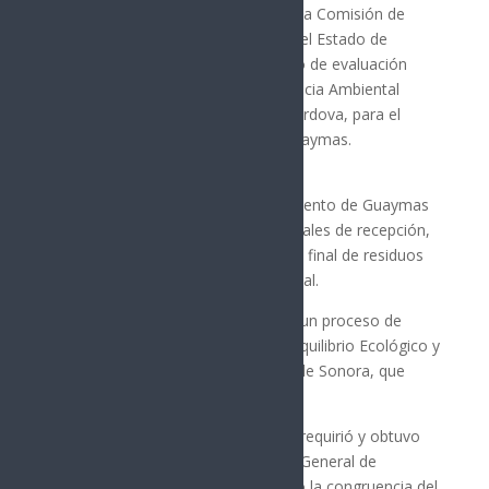
El Gobierno de Sonora, a través de la Comisión de
Ecología y Desarrollo Sustentable del Estado de
Sonora (CEDES), culminó el proceso de evaluación
ambiental e hizo entrega de la Licencia Ambiental
Integral (LAI) a la alcaldesa Karla Córdova, para el
proyecto del relleno sanitario en Guaymas.
Esta resolución permite al Ayuntamiento de Guaymas
continuar con las actividades esenciales de recepción,
acopio, confinamiento y disposición final de residuos
sólidos urbanos y de manejo especial.
La emisión de la LAI se realizó tras un proceso de
evaluación, conforme a la Ley del Equilibrio Ecológico y
Protección al Ambiente del Estado de Sonora, que
incluyó:
• Revisión técnica especializada: Se requirió y obtuvo
una opinión técnica de la Dirección General de
Conservación de CEDES, verificando la congruencia del