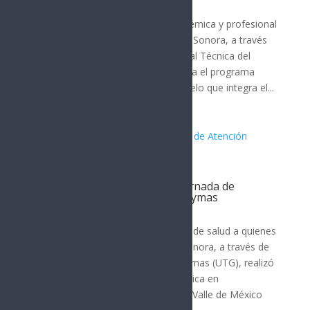
MÉXICO
,
Guaymas
Para fortalecer la preparación académica y profesional
de las y los jóvenes, el Gobierno de Sonora, a través
del Colegio de Educación Profesional Técnica del
Estado de Sonora (Conalep), impulsa el programa
Aprendizaje en la Empresa, un modelo que integra el...
Realiza Gobierno de Sonora Jornada de
Atención Odontológica: UTGuaymas
Guaymas
Con el objetivo de acercar servicios de salud a quienes
más lo necesitan, el Gobierno de Sonora, a través de
la Universidad Tecnológica de Guaymas (UTG), realizó
una Jornada de Atención Odontológica en
colaboración con la Universidad del Valle de México