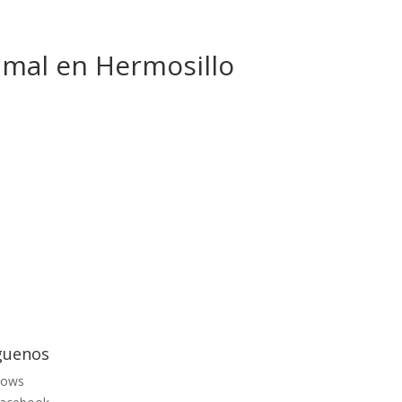
imal en Hermosillo
guenos
lows