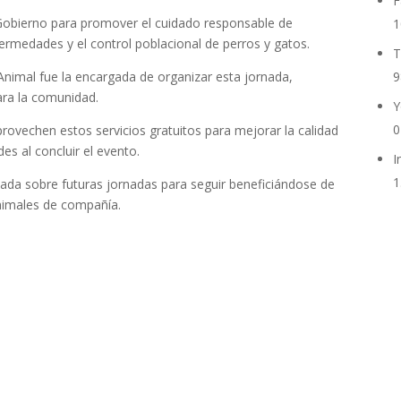
F
l Gobierno para promover el cuidado responsable de
1
rmedades y el control poblacional de perros y gatos.
T
Animal fue la encargada de organizar esta jornada,
9
ara la comunidad.
Y
0
ovechen estos servicios gratuitos para mejorar la calidad
es al concluir el evento.
I
1
da sobre futuras jornadas para seguir beneficiándose de
animales de compañía.