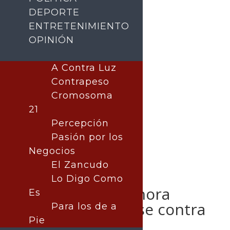
DEPORTE
ENTRETENIMIENTO
OPINIÓN
Buscar
A Contra Luz
Contrapeso
Cromosoma
21
Percepción
Pasión por los
Negocios
El Zancudo
Lo Digo Como
Gobierno de Sonora
Es
invita a vacunarse contra
Para los de a
el sarampión
Pie