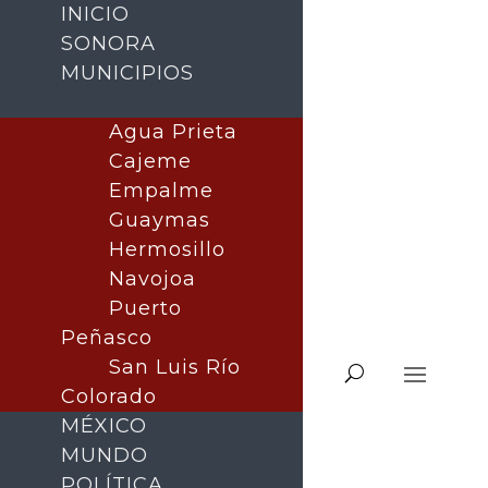
INICIO
SONORA
MUNICIPIOS
Agua Prieta
Cajeme
Empalme
Guaymas
Hermosillo
Navojoa
Puerto
Peñasco
San Luis Río
Colorado
MÉXICO
MUNDO
POLÍTICA