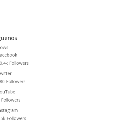
guenos
lows
acebook
0.4k
Followers
witter
80
Followers
ouTube
Followers
nstagram
.5k
Followers