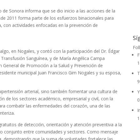
o de Sonora informa que se dio inicio a las acciones de la
de 2011 forma parte de los esfuerzos binacionales para
, con actividades enfocadas en la prevención de
Sí
Fol
algo, en Nogales, y contó con la participación del Dr. Édgar
F
la Transfusión Sanguínea, y de María Angélica Campa
1
n General de Promoción a la Salud y Prevención de
esidente municipal Juan Francisco Gim Nogales y su esposa,
T
9
ipertensión arterial, sino también fomentar una cultura de
Y
ón de los sectores académico, empresarial y civil, con la
0
ra combatir las enfermedades del corazón, una de las
I
nteriza.
1
gratuitos de detección, orientación y atención preventiva a la
bajo conjunto entre comunidades y sectores. Como mensaje
vida, demostrando que la suma de voluntades fortalece las