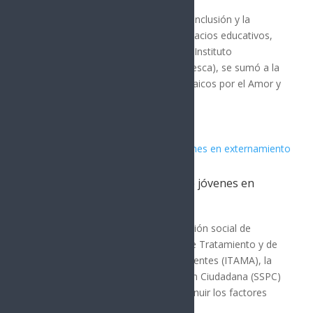
Para promover la cultura de paz, la inclusión y la
prevención de adicciones en los espacios educativos,
el Gobierno de Sonora, a través del Instituto
Tecnológico Superior de Cajeme (Itesca), se sumó a la
Jornada Nacional de Murales y Mosaicos por el Amor y
la...
Refuerza ITAMA reinserción de jóvenes en
externamiento
Cajeme
Para reforzar el proceso de reinserción social de
jóvenes que egresan del Instituto de Tratamiento y de
Aplicación de Medidas para Adolescentes (ITAMA), la
Secretaría de Seguridad y Protección Ciudadana (SSPC)
ofrece acompañamiento para disminuir los factores
de...