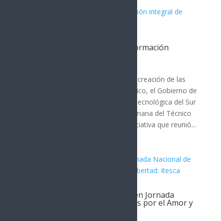
Impulsa Gobierno de Sonora formación
integral de universitarios: UTS
Cajeme
En el marco del 35 aniversario de la creación de las
Universidades Tecnológicas en México, el Gobierno de
Sonora, a través de la Universidad Tecnológica del Sur
de Sonora (UTS), llevó a cabo la Semana del Técnico
Superior Universitario (TSU), una iniciativa que reunió...
Participa Gobierno de Sonora en Jornada
Nacional de Murales y Mosaicos por el Amor y
la Libertad: Itesca
Cajeme