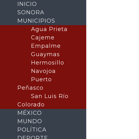
INICIO
SONORA
MUNICIPIOS
Agua Prieta
Cajeme
Empalme
Guaymas
Hermosillo
Navojoa
Puerto
Buscar
Peñasco
San Luis Río
Colorado
MÉXICO
MUNDO
POLÍTICA
DEPORTE