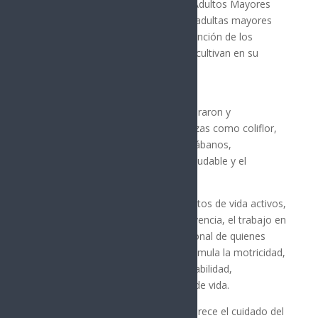
Sonorense para la Atención de los Adultos Mayores
(ISAAM), informó que las personas adultas mayores
del Centro de Desarrollo para la Atención de los
Adultos Mayores (CEDAM) Cajeme cultivan en su
propio huerto.
Con entusiasmo y dedicación, sembraron y
actualmente cuidan diversas hortalizas como coliflor,
brócoli, acelga, cebollín, lechuga y rábanos,
promoviendo así la alimentación saludable y el
autoconsumo.
Esta actividad no solo fomenta hábitos de vida activos,
sino que también fortalece la convivencia, el trabajo en
equipo y el bienestar físico y emocional de quienes
participan. El cuidado del huerto estimula la motricidad,
la paciencia y el sentido de responsabilidad,
contribuyendo a una mejor calidad de vida.
Además, el huerto comunitario favorece el cuidado del