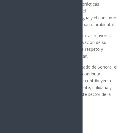
medio ambiente, ya que promueve prácticas
sostenibles como el cultivo natural, el
aprovechamiento responsable del agua y el consumo
local de alimentos, reduciendo el impacto ambiental.
Con estas acciones, las personas adultas mayores
contribuyen activamente a la preservación de su
entorno, fomentando una cultura de respeto y
conciencia ecológica en su comunidad.
Con el respaldo del Gobierno del Estado de Sonora, el
ISAAM refrenda su compromiso de continuar
generando alianzas estratégicas que contribuyen a
consolidar una sociedad más incluyente, solidaria y
con mayores oportunidades para este sector de la
población.
Síguenos
Follows