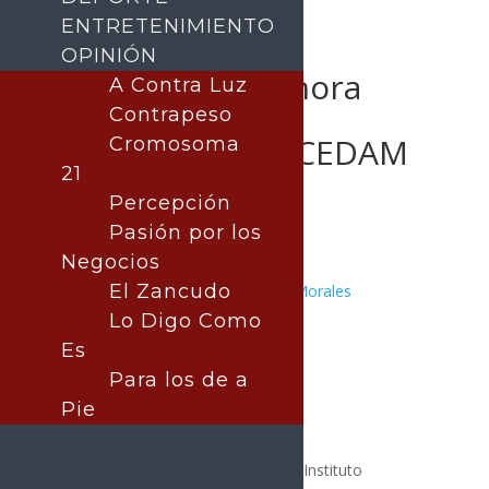
ENTRETENIMIENTO
OPINIÓN
Gobierno de Sonora
A Contra Luz
impulsa huerto
Contrapeso
comunitario en CEDAM
Cromosoma
21
Cajeme
Percepción
Pasión por los
Negocios
El Zancudo
Publicado por:
Juan Antonio Pérez Morales
Cajeme
Lo Digo Como
3 marzo, 2026
Es
Para los de a
Pie
El Gobierno de Sonora, a través del Instituto