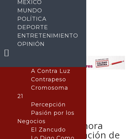
MÉXICO
MUNDO
POLÍTICA
DEPORTE
ENTRETENIMIENTO
Buscar
OPINIÓN
A Contra Luz
Contrapeso
Cromosoma
21
Percepción
Pasión por los
Negocios
Gobierno de Sonora
El Zancudo
impulsa capacitación de
Lo Digo Como