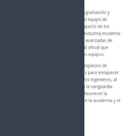
industrial.
Durante la sesión práctica sobre programación y
aplicaciones de la tecnología JAKA, el equipo de
jóvenes pudo analizar de cerca el impacto de los
cobots (robots colaborativos) en la industria moderna.
Asimismo, exploraron herramientas avanzadas de
programación y entornos de realidad virtual que
facilitan la operación segura de estos equipos.
Este tipo de alianzas estratégicas y espacios de
colaboración resultan fundamentales para enriquecer
la formación académica de los futuros ingenieros, al
conectar directamente las aulas con la vanguardia
tecnológica del sector productivo y favorecer la
transferencia de conocimientos entre la academia y el
sector empresarial.
Síguenos