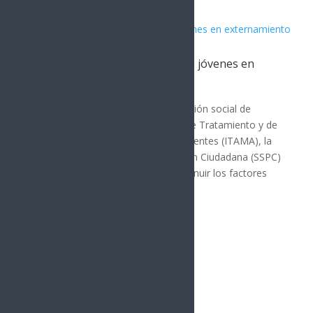
Refuerza ITAMA reinserción de jóvenes en
externamiento
Cajeme
Para reforzar el proceso de reinserción social de
jóvenes que egresan del Instituto de Tratamiento y de
Aplicación de Medidas para Adolescentes (ITAMA), la
Secretaría de Seguridad y Protección Ciudadana (SSPC)
ofrece acompañamiento para disminuir los factores
de...
« Entradas más antiguas