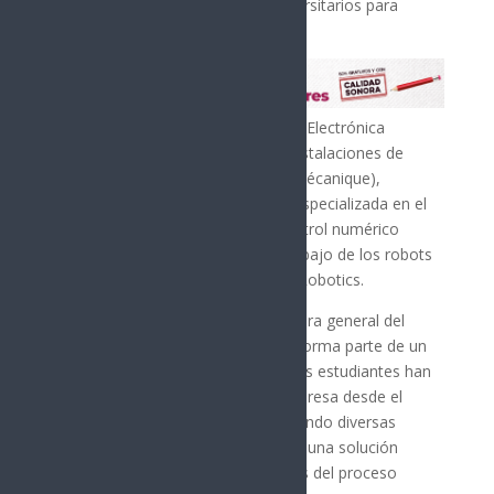
capacitación para estudiantes universitarios para
liderar áreas tecnológicas.
Alumnos de la carrera de Ingeniería Electrónica
realizaron una visita técnica a las instalaciones de
IDMM (Industrie Doloise de Micromécanique),
empresa global de origen francés especializada en el
mecanizado de precisión sobre control numérico
(CNC), para conocer de cerca el trabajo de los robots
colaborativos fabricados por JAKA Robotics.
Margarita Vélez de la Rocha, directora general del
Itesca, destacó que esta actividad forma parte de un
proyecto de vinculación en el que los estudiantes han
colaborado activamente con la empresa desde el
semestre enero-mayo 2026, aportando diversas
propuestas técnicas para encontrar una solución
factible y eficiente a las necesidades del proceso