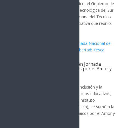
Universidades Tecnológicas en México, el Gobierno de
Sonora, a través de la Universidad Tecnológica del Sur
de Sonora (UTS), llevó a cabo la Semana del Técnico
Superior Universitario (TSU), una iniciativa que reunió...
Participa Gobierno de Sonora en Jornada
Nacional de Murales y Mosaicos por el Amor y
la Libertad: Itesca
Cajeme
Para promover la cultura de paz, la inclusión y la
prevención de adicciones en los espacios educativos,
el Gobierno de Sonora, a través del Instituto
Tecnológico Superior de Cajeme (Itesca), se sumó a la
Jornada Nacional de Murales y Mosaicos por el Amor y
la...