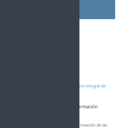
Instagram
1.5k
Followers
Artículos Relacionados
Impulsa Gobierno de Sonora formación
integral de universitarios: UTS
Cajeme
En el marco del 35 aniversario de la creación de las