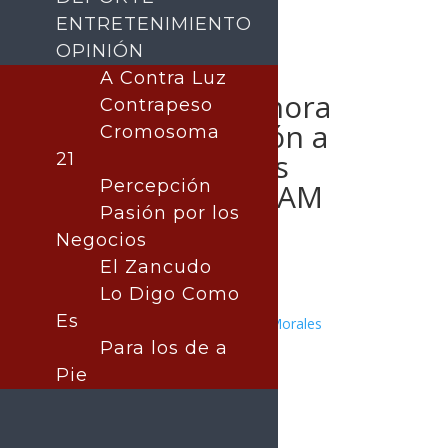
ENTRETENIMIENTO
OPINIÓN
A Contra Luz
Gobierno de Sonora
Contrapeso
fortalece atención a
Cromosoma
personas adultas
21
Percepción
mayores en CEDAM
Pasión por los
Cajeme
Negocios
El Zancudo
Lo Digo Como
Es
Publicado por:
Juan Antonio Pérez Morales
Para los de a
Cajeme
26 marzo, 2026
Pie