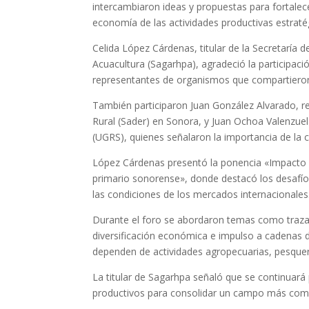
intercambiaron ideas y propuestas para fortalece
economía de las actividades productivas estratég
Celida López Cárdenas, titular de la Secretaría d
Acuacultura (Sagarhpa), agradeció la participaci
representantes de organismos que compartieron
También participaron Juan González Alvarado, re
Rural (Sader) en Sonora, y Juan Ochoa Valenzue
(UGRS), quienes señalaron la importancia de la c
López Cárdenas presentó la ponencia «Impacto
primario sonorense», donde destacó los desafíos
las condiciones de los mercados internacionales
Durante el foro se abordaron temas como trazab
diversificación económica e impulso a cadenas d
dependen de actividades agropecuarias, pesquer
La titular de Sagarhpa señaló que se continuar
productivos para consolidar un campo más compe