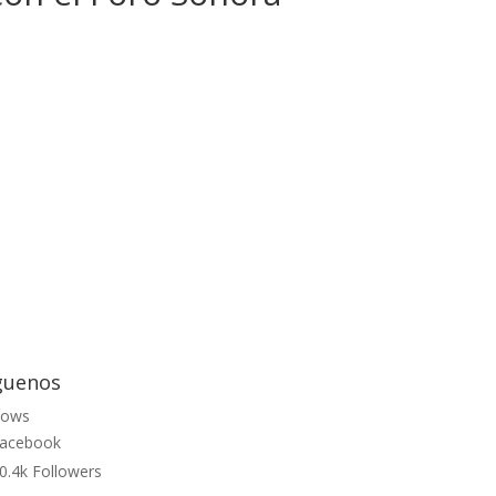
guenos
lows
acebook
0.4k
Followers