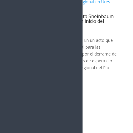
Gobernador Durazo y Presidenta Sheinbaum
hacen justicia al Río Sonora con inicio del
Hospital Regional en Ures
SONORA
Ures, Sonora; 5 de agosto de 2026.- En un acto que
representa justicia social y ambiental para las
comunidades de la región afectada por el derrame de
tóxicos en 2014, después de 12 años de espera dio
inicio la construcción del Hospital Regional del Río
Sonora en Ures...
« Entradas más antiguas