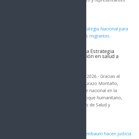
de seis...
Alfonso Durazo inicia en Sonora Estrategia
Nacional para garantizar atención en salud a
personas migrantes
SONORA
Hermosillo, Sonora; 6 de agosto de 2026.- Gracias al
liderazgo del gobernador Alfonso Durazo Montaño,
Sonora se consolidó como referente nacional en la
construcción de un modelo con enfoque humanitario,
al ser sede de la Reunión de Políticas de Salud y
Movilidad...