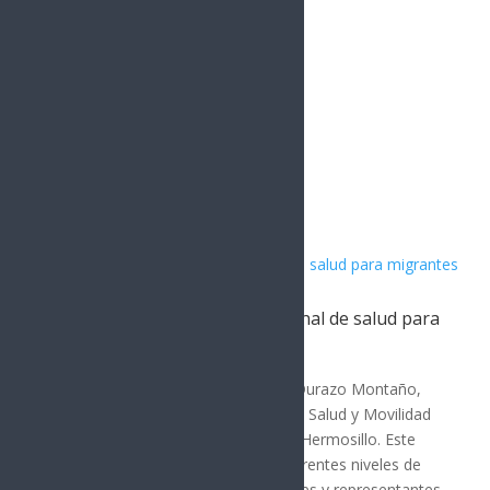
Artículos Relacionados
Sonora acoge estrategia nacional de salud para
migrantes
SONORA
El gobernador de Sonora, Alfonso Durazo Montaño,
encabezó la Reunión de Políticas de Salud y Movilidad
Humana de la Zona Norte 2026 en Hermosillo. Este
evento reunió a autoridades de diferentes niveles de
gobierno, organismos internacionales y representantes