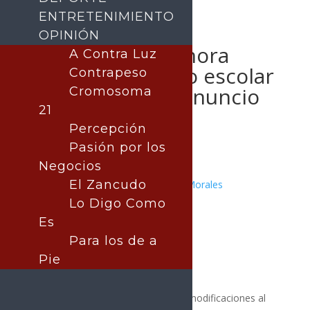
ENTRETENIMIENTO
OPINIÓN
Gobierno de Sonora
A Contra Luz
ajusta calendario escolar
Contrapeso
2025-2026 tras anuncio
Cromosoma
21
de la SEP
Percepción
Pasión por los
Negocios
El Zancudo
Publicado por:
Juan Antonio Pérez Morales
SONORA
Lo Digo Como
7 mayo, 2026
Es
Para los de a
Pie
El Gobierno de Sonora aplicará las modificaciones al