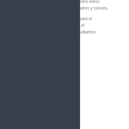
educativa y autoridades sindicales sobre estos
cambios para informar a padres, madres y tutores.
El funcionario señaló que se garantizará el
cumplimiento del Plan de Estudios y el
aprovechamiento escolar de los estudiantes.
Síguenos
Follows
Facebook
10.4k
Followers
Twitter
980
Followers
YouTube
0
Followers
Instagram
1.5k
Followers