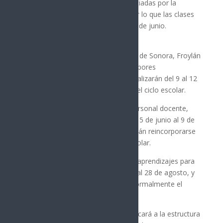
calendario escolar 2025-2026 anunciadas por la
Secretaría de Educación Pública, por lo que las clases
en la entidad finalizarán el viernes 5 de junio.
El secretario de Educación y Cultura de Sonora, Froylán
Gámez Gamboa, informó que las labores
administrativas para docentes se realizarán del 9 al 12
de junio, concluyendo oficialmente el ciclo escolar.
El receso escolar de verano para personal docente,
administrativo y de apoyo será del 15 de junio al 9 de
agosto. El lunes 10 de agosto deberán reincorporarse
para organizar el siguiente ciclo escolar.
Las sesiones de fortalecimiento de aprendizajes para
estudiantes se desarrollarán del 17 al 28 de agosto, y
el ciclo escolar 2026-2027 iniciará formalmente el
lunes 31 de agosto.
Gámez Gamboa indicó que se notificará a la estructura