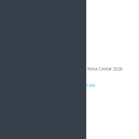
Todos los Derechos Reservados | Nota Cental 2026
Diseñado por
Integrar.Mx
Compártelo
Facebook
Twitter
Gmail