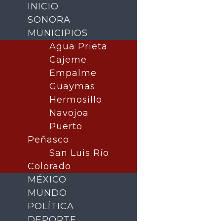
INICIO
SONORA
MUNICIPIOS
Agua Prieta
Cajeme
Empalme
Guaymas
Hermosillo
Navojoa
Puerto
Buscar
Peñasco
San Luis Río
Colorado
MÉXICO
MUNDO
POLÍTICA
DEPORTE