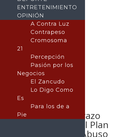
ENTRETENIMIENTO
OPINIÓN
A Contra Luz
Contrapeso
Buscar
Cromosoma
21
Percepción
Pasión por los
Negocios
El Zancudo
Lo Digo Como
Es
Para los de a
Gobernador Durazo
Pie
suma a Sonora al Plan
Integral contra Abuso