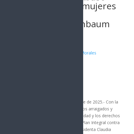
Sexual hacia las mujeres
encabezado por
Presidenta Sheinbaum
Publicado por:
Juan Antonio Pérez Morales
SONORA
25 noviembre, 2025
Hermosillo, Sonora; 25 de noviembre de 2025.- Con la
finalidad de romper comportamientos arraigados y
estereotipados que vulneran la dignidad y los derechos
de las mujeres, Sonora se suma al Plan Integral contra
el Abuso Sexual, que impulsa la presidenta Claudia