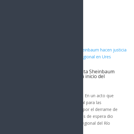
Artículos Relacionados
Gobernador Durazo y Presidenta Sheinbaum
hacen justicia al Río Sonora con inicio del
Hospital Regional en Ures
SONORA
Ures, Sonora; 5 de agosto de 2026.- En un acto que
representa justicia social y ambiental para las
comunidades de la región afectada por el derrame de
tóxicos en 2014, después de 12 años de espera dio
inicio la construcción del Hospital Regional del Río
Sonora en Ures...