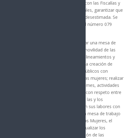
de “abuso sexual”; en coordinación con las Fiscalías y
los Tribunales del Poder Judicial locales, garantizar que
ninguna denuncia sea desechada o desestimada. Se
pone a disposición de las víctimas el número 079
opción 1 para seguimiento.
Esta iniciativa también incluye instalar una mesa de
coordinación con las instancias de movilidad de las
entidades federativas para elaborar lineamientos y
acciones de prevención y atención; la creación de
senderos seguros en los espacios públicos con
mayores índices de violencia hacia las mujeres; realizar
en las escuelas, los días 25 de cada mes, actividades
para fomentar la igualdad y el trato con respeto entre
niños y niñas; capacitar y certificar a las y los
servidores públicos para que realicen sus labores con
perspectiva de género e instalar una mesa de trabajo
permanente entre la Secretaría de las Mujeres, el
Poder Judicial y las fiscalías para actualizar los
protocolos de atención e investigación de las