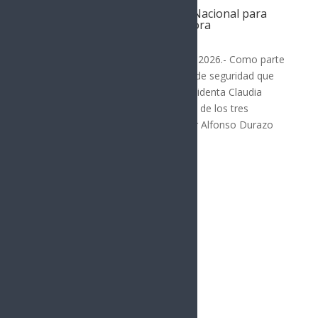
Reafirma Durazo coordinación
interinstitucional con Guardia Nacional para
fortalecer la seguridad en Sonora
SONORA
Hermosillo, Sonora; 3 de agosto de 2026.- Como parte
del fortalecimiento de la estrategia de seguridad que
impulsa en coordinación con la presidenta Claudia
Sheinbaum Pardo y las instituciones de los tres
órdenes de gobierno, el gobernador Alfonso Durazo
Montaño...
« Entradas más antiguas