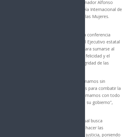
Sheinbaum Pardo, aseveró el gobernador Alfonso
Durazo Montaño, en el marco del Día Internacional de
la Eliminación de la Violencia contra las Mujeres.
Durante su participación virtual en la conferencia
matutina de la presidenta, el jefe del Ejecutivo estatal
resaltó la voluntad de su gobierno para sumarse al
compromiso nacional por la vida, la felicidad y el
respeto, que busca defender la integridad de las
mujeres.
“Ratificar que desde Sonora nos sumamos sin
regateos a las acciones y estrategias para combatir la
violencia contra las mujeres. Nos sumamos con todo
compromiso al amplio programa de su gobierno”,
aseguró el mandatario sonorense.
El Plan Integral contra el Abuso Sexual busca
homologar el delito en todo el país, hacer las
denuncias más ágiles y fortalecer la justicia, poniendo