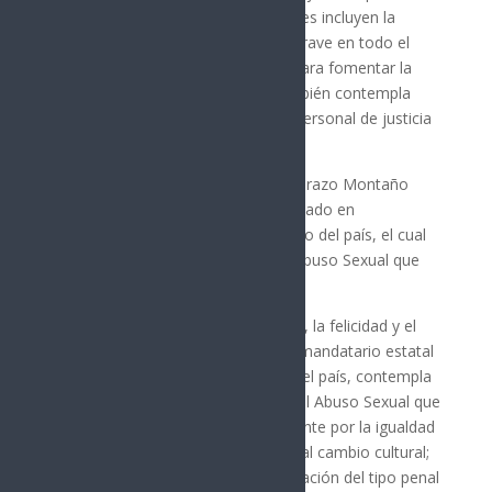
a las víctimas en el centro. Sus pilares incluyen la
tipificación del abuso como delito grave en todo el
país, campañas de sensibilización para fomentar la
denuncia y un cambio cultural. También contempla
capacitación especializada para el personal de justicia
y colaboración interinstitucional.
Cabe señalar que, el gobernador Durazo Montaño
presentó el primer Centro Especializado en
Capacitación con Enfoque de Género del país, el cual
se alinea al Plan Integral contra el Abuso Sexual que
promueve la presidenta Sheinbaum.
El Compromiso Nacional por la vida, la felicidad y el
respeto a las Mujeres que firmó el mandatario estatal
y el resto de los 31 gobernadores del país, contempla
el acuerdo del Plan Integral contra el Abuso Sexual que
busca difundir la campaña permanente por la igualdad
y contra las violencias para abonar al cambio cultural;
acompañar el proceso de homologación del tipo penal