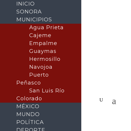
INICIO
SONORA
MUNICIPIOS
Agua Prieta
Cajeme
Empalme
Guaymas
Hermosillo
Navojoa
Puerto
Peñasco
San Luis Río
Colorado
MÉXICO
MUNDO
POLÍTICA
DEPORTE