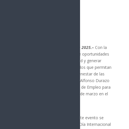
Publicado por:
La nota central
SONORA
19 marzo, 2025
Hermosillo, Sonora; 19 de marzo de 2025.–
Con la
finalidad de garantizar la igualdad de oportunidades
para el sector femenino en la entidad y generar
empleos formales mejor remunerados que permitan
consolidar la transformación y el bienestar de las
familias sonorenses, el gobernador Alfonso Durazo
Montaño inauguró la Feria Nacional de Empleo para
las Mujeres 2025, realizada este 19 de marzo en el
Centro de Gobierno.
El mandatario estatal explicó que este evento se
enmarca en la conmemoración del Día Internacional