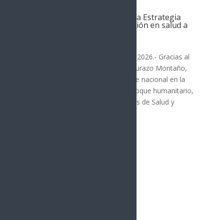
Alfonso Durazo inicia en Sonora Estrategia
Nacional para garantizar atención en salud a
personas migrantes
SONORA
Hermosillo, Sonora; 6 de agosto de 2026.- Gracias al
liderazgo del gobernador Alfonso Durazo Montaño,
Sonora se consolidó como referente nacional en la
construcción de un modelo con enfoque humanitario,
al ser sede de la Reunión de Políticas de Salud y
Movilidad...
« Entradas más antiguas