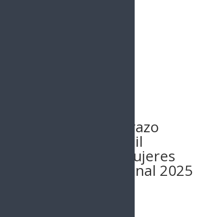
Buscar
Gobernador Durazo
oferta más de mil
empleos para mujeres
en la Feria Nacional 2025