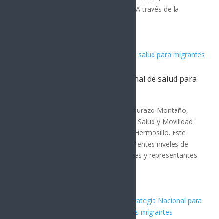
beneficiando a familias vulnerables. A través de la
Comisión de...
Sonora acoge estrategia nacional de salud para
migrantes
SONORA
El gobernador de Sonora, Alfonso Durazo Montaño,
encabezó la Reunión de Políticas de Salud y Movilidad
Humana de la Zona Norte 2026 en Hermosillo. Este
evento reunió a autoridades de diferentes niveles de
gobierno, organismos internacionales y representantes
de seis...