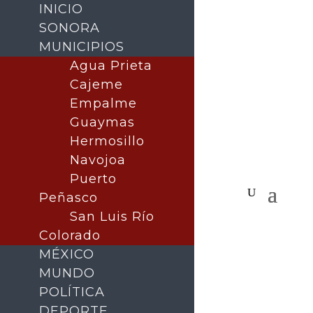
INICIO
SONORA
MUNICIPIOS
Agua Prieta
Cajeme
Empalme
Guaymas
Hermosillo
Navojoa
Puerto
Peñasco
San Luis Río
Colorado
MÉXICO
MUNDO
POLÍTICA
DEPORTE