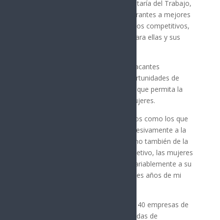
de las Mujeres por parte de la Secretaría del Trabajo,
con el objetivo de acercar a las aspirantes a mejores
ofertas de empleo formal con sueldos competitivos,
garantizando así un ingreso digno para ellas y sus
familias.
Esta feria contará con más de mil vacantes
disponibles, lo que ampliará las oportunidades de
acceso a una actividad remunerada que permita la
independencia económica de las mujeres.
“Por eso es importante abrir espacios como los que
hoy ofrecemos, para rescatar progresivamente a la
mujer no solo de la informalidad, sino también de la
dependencia económica. En ese objetivo, las mujeres
sonorenses me van a encontrar invariablemente a su
lado, como lo he estado en estos tres años de mi
gobierno”, indicó.
En esta edición participaron más de 40 empresas de
los sectores de la construcción, tiendas de