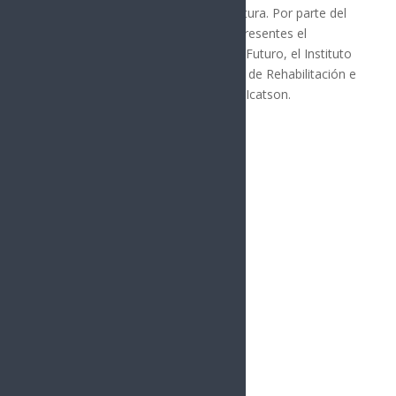
autoservicio, electrónica y manufactura. Por parte del
sector gubernamental, estuvieron presentes el
programa Jóvenes Construyendo el Futuro, el Instituto
Sonorense de la Juventud, el Centro de Rehabilitación e
Inclusión Infantil Teletón (CRIT) y el Icatson.
Síguenos
Follows
Facebook
10.4k
Followers
Twitter
980
Followers
YouTube
0
Followers
Instagram
1.5k
Followers