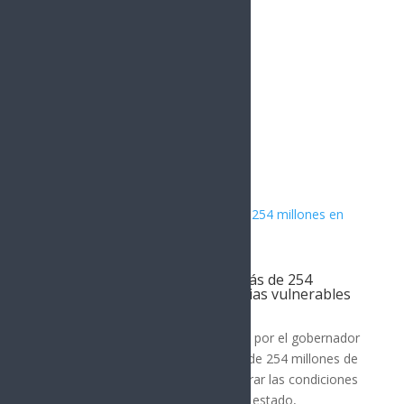
Artículos Relacionados
Gobierno de Sonora invierte más de 254
millones en vivienda para familias vulnerables
SONORA
El Gobierno de Sonora, encabezado por el gobernador
Alfonso Durazo, ha destinado más de 254 millones de
pesos entre 2022 y 2026 para mejorar las condiciones
de vivienda en los 72 municipios del estado,