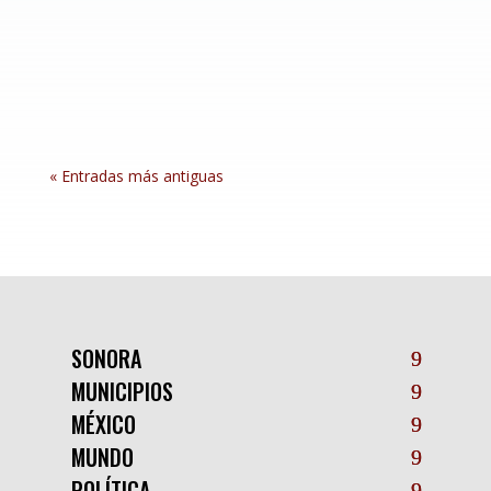
de 254 millones de pesos entre 2022 y 2026
para mejorar las condiciones de vivienda en los
72 municipios del estado, beneficiando a familias
vulnerables. A través de la Comisión de...
« Entradas más antiguas
SONORA
MUNICIPIOS
MÉXICO
MUNDO
POLÍTICA