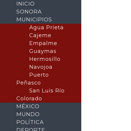
INICIO
SONORA
MUNICIPIOS
Agua Prieta
Cajeme
Empalme
Guaymas
Hermosillo
Navojoa
Puerto
Buscar
Peñasco
San Luis Río
Colorado
MÉXICO
MUNDO
POLÍTICA
DEPORTE