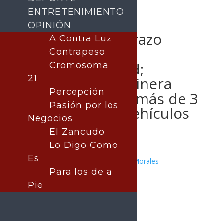
ENTRETENIMIENTO
OPINIÓN
Gobernador Durazo
A Contra Luz
lidera en
Contrapeso
electromovilidad;
Cromosoma
21
primera Electrolinera
Percepción
Pública registra más de 3
Pasión por los
mil recargas a vehículos
Negocios
El Zancudo
Lo Digo Como
Es
Publicado por:
Juan Antonio Pérez Morales
Para los de a
SONORA
21 septiembre, 2025
Pie