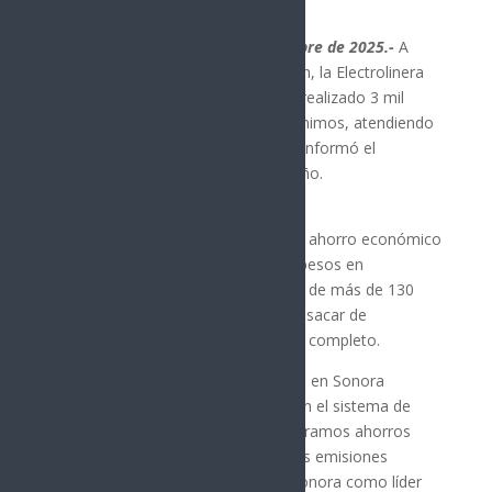
Hermosillo, Sonora; 20 de septiembre de 2025.-
A
cuatro meses desde su inauguración, la Electrolinera
Pública del Gobierno del Estado ha realizado 3 mil
recargas con tiempos de espera mínimos, atendiendo
en promedio a 45 vehículos diarios informó el
gobernador Alfonso Durazo Montaño.
Este proyecto, dijo, ha generado un ahorro económico
directo superior a 1.35 millones de pesos en
combustible y ha evitado la emisión de más de 130
toneladas de CO₂, lo que equivale a sacar de
circulación 28 autos durante un año completo.
“Con la primera Electrolinera Pública en Sonora
marcamos un antes y un después en el sistema de
transporte del estado; no solo generamos ahorros
para las familias, también reducimos emisiones
contaminantes y consolidamos a Sonora como líder