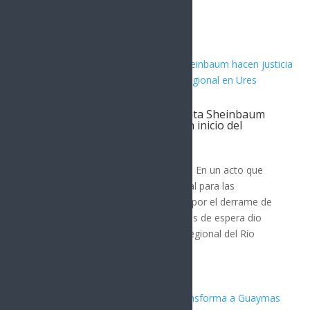
Artículos Relacionados
Gobernador Durazo y Presidenta Sheinbaum
hacen justicia al Río Sonora con inicio del
Hospital Regional en Ures
SONORA
Ures, Sonora; 5 de agosto de 2026.- En un acto que
representa justicia social y ambiental para las
comunidades de la región afectada por el derrame de
tóxicos en 2014, después de 12 años de espera dio
inicio la construcción del Hospital Regional del Río
Sonora en Ures...