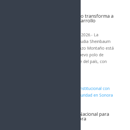
Trabajo de Sheinbaum y Durazo transforma a
Guaymas en nuevo polo de desarrollo
SONORA
Hermosillo, Sonora; 4 de agosto de 2026.- La
coordinación entre la presidenta Claudia Sheinbaum
Pardo y el gobernador Alfonso Durazo Montaño está
transformando a Guaymas en un nuevo polo de
desarrollo para Sonora y el noroeste del país, con
proyectos estratégicos que...
Reafirma Durazo coordinación
interinstitucional con Guardia Nacional para
fortalecer la seguridad en Sonora
SONORA