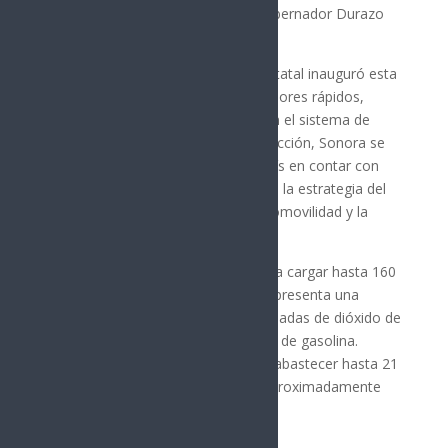
en electromovilidad”, destacó el gobernador Durazo
Montaño.
En mayo de 2025, el mandatario estatal inauguró esta
infraestructura equipada con cargadores rápidos,
marcando un antes y un después en el sistema de
transporte de la entidad. Con esta acción, Sonora se
convirtió en la quinta entidad del país en contar con
este tipo de servicio, como parte de la estrategia del
Plan Sonora para impulsar la electromovilidad y la
sustentabilidad.
La electrolinera tiene capacidad para cargar hasta 160
vehículos eléctricos al día, lo que representa una
reducción potencial de 138 mil toneladas de dióxido de
carbono en comparación con autos de gasolina.
Asimismo, durante la noche puede abastecer hasta 21
autobuses eléctricos, eliminando aproximadamente
2,700 toneladas de CO₂ al año.