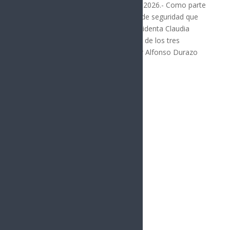
Hermosillo, Sonora; 3 de agosto de 2026.- Como parte
del fortalecimiento de la estrategia de seguridad que
impulsa en coordinación con la presidenta Claudia
Sheinbaum Pardo y las instituciones de los tres
órdenes de gobierno, el gobernador Alfonso Durazo
Montaño...
« Entradas más antiguas
vacío